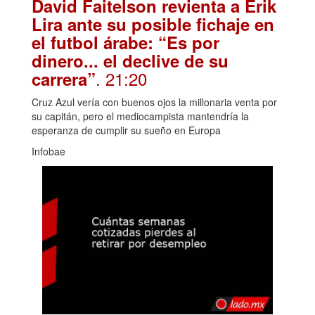
David Faitelson revienta a Erik
Lira ante su posible fichaje en
el futbol árabe: “Es por
dinero... el declive de su
. 21:20
carrera”
Cruz Azul vería con buenos ojos la millonaria venta por
su capitán, pero el mediocampista mantendría la
esperanza de cumplir su sueño en Europa
Infobae