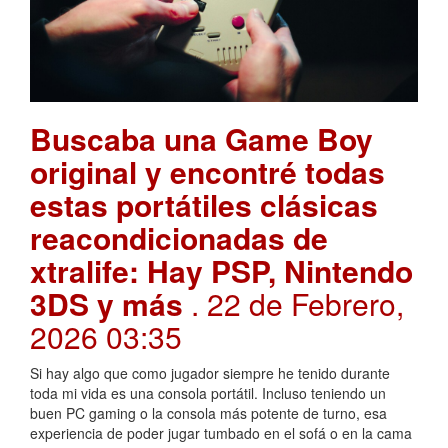
Buscaba una Game Boy
original y encontré todas
estas portátiles clásicas
reacondicionadas de
xtralife: Hay PSP, Nintendo
3DS y más
. 22 de Febrero,
2026 03:35
Si hay algo que como jugador siempre he tenido durante
toda mi vida es una consola portátil. Incluso teniendo un
buen PC gaming o la consola más potente de turno, esa
experiencia de poder jugar tumbado en el sofá o en la cama