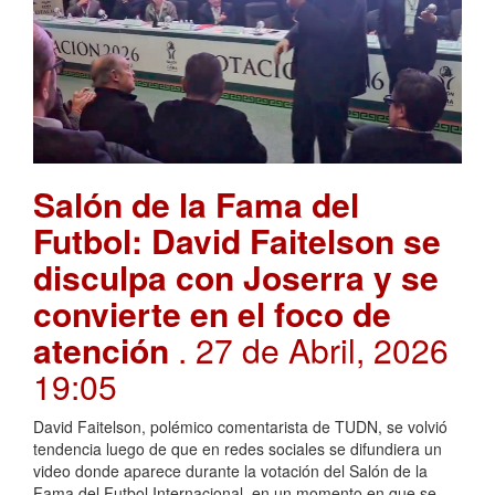
Salón de la Fama del
Futbol: David Faitelson se
disculpa con Joserra y se
convierte en el foco de
atención
. 27 de Abril, 2026
19:05
David Faitelson, polémico comentarista de TUDN, se volvió
tendencia luego de que en redes sociales se difundiera un
video donde aparece durante la votación del Salón de la
Fama del Futbol Internacional, en un momento en que se