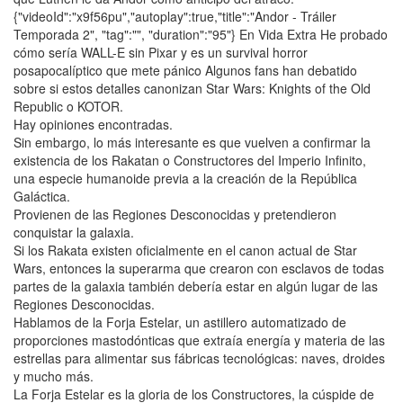
{"videoId":"x9f56pu","autoplay":true,"title":"Andor - Tráiler
Temporada 2", "tag":"", "duration":"95"} En Vida Extra He probado
cómo sería WALL-E sin Pixar y es un survival horror
posapocalíptico que mete pánico Algunos fans han debatido
sobre si estos detalles canonizan Star Wars: Knights of the Old
Republic o KOTOR.
Hay opiniones encontradas.
Sin embargo, lo más interesante es que vuelven a confirmar la
existencia de los Rakatan o Constructores del Imperio Infinito,
una especie humanoide previa a la creación de la República
Galáctica.
Provienen de las Regiones Desconocidas y pretendieron
conquistar la galaxia.
Si los Rakata existen oficialmente en el canon actual de Star
Wars, entonces la superarma que crearon con esclavos de todas
partes de la galaxia también debería estar en algún lugar de las
Regiones Desconocidas.
Hablamos de la Forja Estelar, un astillero automatizado de
proporciones mastodónticas que extraía energía y materia de las
estrellas para alimentar sus fábricas tecnológicas: naves, droides
y mucho más.
La Forja Estelar es la gloria de los Constructores, la cúspide de