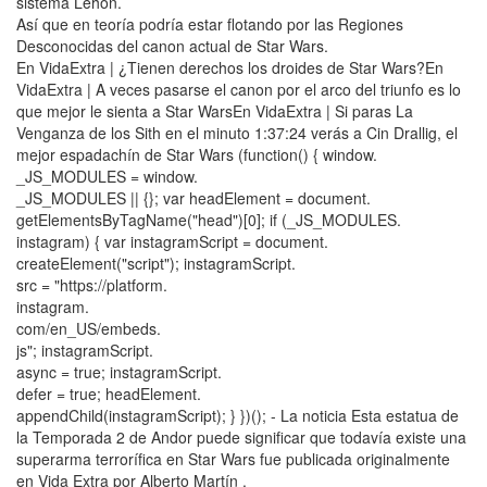
sistema Lehon.
Así que en teoría podría estar flotando por las Regiones
Desconocidas del canon actual de Star Wars.
En VidaExtra | ¿Tienen derechos los droides de Star Wars?En
VidaExtra | A veces pasarse el canon por el arco del triunfo es lo
que mejor le sienta a Star WarsEn VidaExtra | Si paras La
Venganza de los Sith en el minuto 1:37:24 verás a Cin Drallig, el
mejor espadachín de Star Wars (function() { window.
_JS_MODULES = window.
_JS_MODULES || {}; var headElement = document.
getElementsByTagName("head")[0]; if (_JS_MODULES.
instagram) { var instagramScript = document.
createElement("script"); instagramScript.
src = "https://platform.
instagram.
com/en_US/embeds.
js"; instagramScript.
async = true; instagramScript.
defer = true; headElement.
appendChild(instagramScript); } })(); - La noticia Esta estatua de
la Temporada 2 de Andor puede significar que todavía existe una
superarma terrorífica en Star Wars fue publicada originalmente
en Vida Extra por Alberto Martín .