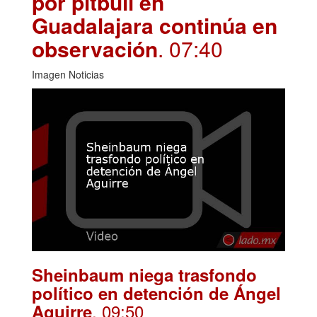
por pitbull en
Guadalajara continúa en
observación
. 07:40
Imagen Noticias
Sheinbaum niega trasfondo
político en detención de Ángel
. 09:50
Aguirre