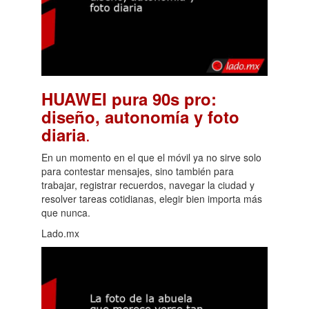
HUAWEI pura 90s pro:
diseño, autonomía y foto
.
diaria
En un momento en el que el móvil ya no sirve solo
para contestar mensajes, sino también para
trabajar, registrar recuerdos, navegar la ciudad y
resolver tareas cotidianas, elegir bien importa más
que nunca.
Lado.mx