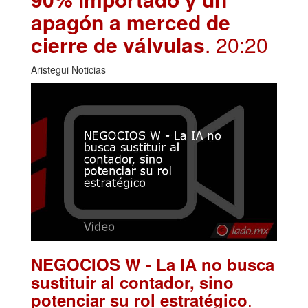
apagón a merced de
cierre de válvulas
. 20:20
Aristegui Noticias
NEGOCIOS W - La IA no busca
sustituir al contador, sino
.
potenciar su rol estratégico