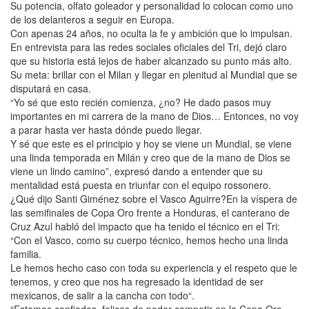
Su potencia, olfato goleador y personalidad lo colocan como uno
de los delanteros a seguir en Europa.
Con apenas 24 años, no oculta la fe y ambición que lo impulsan.
En entrevista para las redes sociales oficiales del Tri, dejó claro
que su historia está lejos de haber alcanzado su punto más alto.
Su meta: brillar con el Milan y llegar en plenitud al Mundial que se
disputará en casa.
“Yo sé que esto recién comienza, ¿no? He dado pasos muy
importantes en mi carrera de la mano de Dios… Entonces, no voy
a parar hasta ver hasta dónde puedo llegar.
Y sé que este es el principio y hoy se viene un Mundial, se viene
una linda temporada en Milán y creo que de la mano de Dios se
viene un lindo camino”, expresó dando a entender que su
mentalidad está puesta en triunfar con el equipo rossonero.
¿Qué dijo Santi Giménez sobre el Vasco Aguirre?En la víspera de
las semifinales de Copa Oro frente a Honduras, el canterano de
Cruz Azul habló del impacto que ha tenido el técnico en el Tri:
“Con el Vasco, como su cuerpo técnico, hemos hecho una linda
familia.
Le hemos hecho caso con toda su experiencia y el respeto que le
tenemos, y creo que nos ha regresado la identidad de ser
mexicanos, de salir a la cancha con todo“.
“Estamos confiados, felices de poder competir en la Copa Oro.