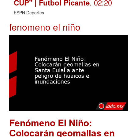
. 02:20
CUP" | Futbol Picante
ESPN Deportes
fenomeno el niño
Fenómeno El Niño:
Colocarán geomallas en