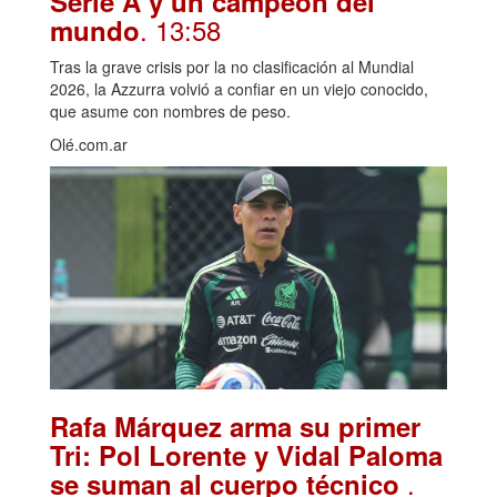
Serie A y un campeón del
. 13:58
mundo
Tras la grave crisis por la no clasificación al Mundial
2026, la Azzurra volvió a confiar en un viejo conocido,
que asume con nombres de peso.
Olé.com.ar
Rafa Márquez arma su primer
Tri: Pol Lorente y Vidal Paloma
.
se suman al cuerpo técnico