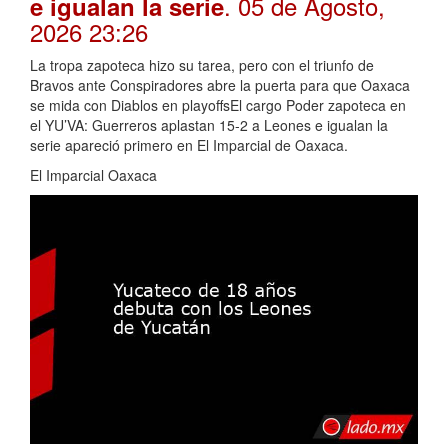
. 05 de Agosto,
e igualan la serie
2026 23:26
La tropa zapoteca hizo su tarea, pero con el triunfo de
Bravos ante Conspiradores abre la puerta para que Oaxaca
se mida con Diablos en playoffsEl cargo Poder zapoteca en
el YU’VA: Guerreros aplastan 15-2 a Leones e igualan la
serie apareció primero en El Imparcial de Oaxaca.
El Imparcial Oaxaca