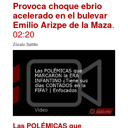
Provoca choque ebrio
acelerado en el bulevar
Emilio Arizpe de la Maza
.
02:20
Zócalo Saltillo
Las POLÉMICAS que