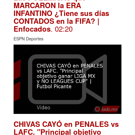
MARCARON la ERA
INFANTINO ¿Tiene sus días
CONTADOS en la FIFA? |
. 02:20
Enfocados
ESPN Deportes
CHIVAS CAYÓ en PENALES vs
LAFC. "Principal objetivo