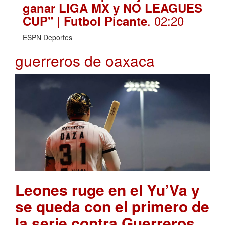
ganar LIGA MX y NO LEAGUES
. 02:20
CUP" | Futbol Picante
ESPN Deportes
guerreros de oaxaca
Leones ruge en el Yu’Va y
se queda con el primero de
la serie contra Guerreros
.