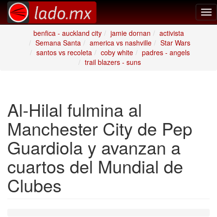
Tog
nav
benfica - auckland city
jamie dornan
activista
Semana Santa
america vs nashville
Star Wars
santos vs recoleta
coby white
padres - angels
trail blazers - suns
Al-Hilal fulmina al
Manchester City de Pep
Guardiola y avanzan a
cuartos del Mundial de
Clubes