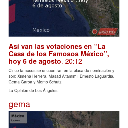
Así van las votaciones en “La
Casa de los Famosos México”,
. 20:12
hoy 6 de agosto
Cinco famosos se encuentran en la placa de nominación y
son: Ximena Herrera, Masad Altamimi, Ernesto Laguardia,
Gema Garoa y Memo Schutz
La Opinión de Los Ángeles
gema