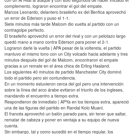
con un Al Hilal al ataque y con sólo segundos de haber iniciado el
complemento, lograron encontrar el gol del empate.
Marcos Leonardo, delantero brasileño ex del Benfica aprovechó
un error de Ederson y puso el 1-1.
Siete minutos más tarde Malcom dio vuelta al partido con un
contragolpe perfecto.
El brasileño aprovechó un error del rival y con un pelotazo largo
quedó mano a mano contra Ederson para poner el 2-1.
Lograron darle la vuelta | APA pesar de la voltereta, el partido
mantuvo el mismo tono con un City volcado hacia adelante y tres
minutos después del gol de Malcom, encontraron el empate
gracias a un remate en el área chica de Erling Haaland.
Los siguientes 40 minutos de partido Manchester City dominó
todo el partido pero sin contundencia.
En un momento estuvieron cerca del gol pero una intervención
sobre la línea del arco árabe evitaron el triunfo de los ingleses,
mandando el encuentro a tiempo extra.
Respondieron de inmediato | APYa en los tiempos extra, apareció
una de las figuras del partido en Randal Kolo Muani.
El francés aprovechó un balón parado para, sin tener que saltar,
rematar de cabeza y poner en ventaja a su equipo de nueva
cuenta.
Sin embargo, tal y como sucedió en el tiempo regular, los