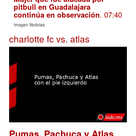
pitbull en Guadalajara
. 07:40
continúa en observación
Imagen Noticias
charlotte fc vs. atlas
Pumas, Pachuca y Atlas