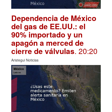
Dependencia de México
del gas de EE.UU.: el
90% importado y un
apagón a merced de
cierre de válvulas
. 20:20
Aristegui Noticias