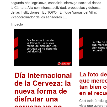
segundo año legislativo, consolida liderazgo nacional desde
la Cámara Alta con intensa actividad, propuestas y defensa
de las instituciones EL TOPO Enrique Vargas del Villar,
vicecoordinador de los senadores […
Impacto
Día Internacional
La foto de
que merec
de la Cerveza: la
tan bien 
nueva forma de
en el rec
disfrutar una
Casi toda familia 
cerveza ya no
vieja que quiere re