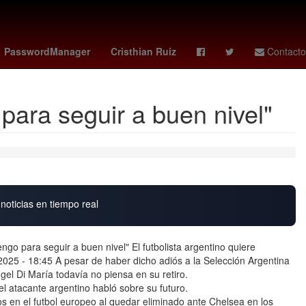
Argentina
Scotiabank
PasswordManager
Cristhian Ruiz
Contacto
para seguir a buen nivel"
noticias en tiempo real
go para seguir a buen nivel" El futbolista argentino quiere
6/2025 - 18:45 A pesar de haber dicho adiós a la Selección Argentina
gel Di María todavía no piensa en su retiro.
l atacante argentino habló sobre su futuro.
os en el futbol europeo al quedar eliminado ante Chelsea en los