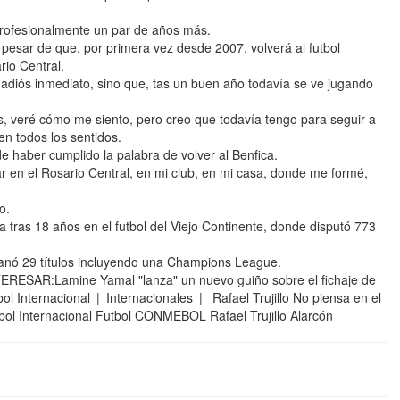
profesionalmente un par de años más.
 pesar de que, por primera vez desde 2007, volverá al futbol
io Central.
adiós inmediato, sino que, tas un buen año todavía se ve jugando
s, veré cómo me siento, pero creo que todavía tengo para seguir a
en todos los sentidos.
e haber cumplido la palabra de volver al Benfica.
 en el Rosario Central, en mi club, en mi casa, donde me formé,
o.
 tras 18 años en el futbol del Viejo Continente, donde disputó 773
ganó 29 títulos incluyendo una Champions League.
RESAR:Lamine Yamal "lanza" un nuevo guiño sobre el fichaje de
ol Internacional | Internacionales | Rafael Trujillo No piensa en el
bol Internacional Futbol CONMEBOL Rafael Trujillo Alarcón