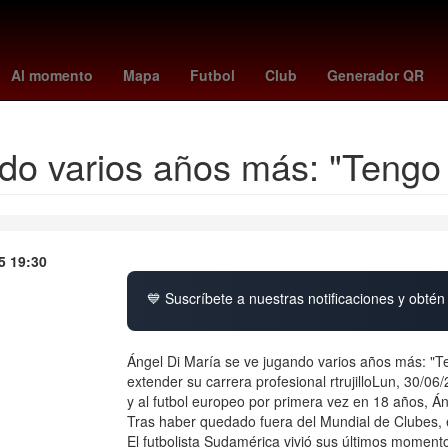
a
vincular linea
Aguascalientes
Senador
Perú
Pago
Brasil
Al momento
Mapa
Futbol
Club
Generador QR
do varios años más: "Tengo 
5 19:30
💙 Suscríbete a nuestras notificaciones y obtén 
Ángel Di María se ve jugando varios años más: "Ten
extender su carrera profesional rtrujilloLun, 30/0
y al futbol europeo por primera vez en 18 años, Án
Tras haber quedado fuera del Mundial de Clubes, e
El futbolista Sudamérica vivió sus últimos moment