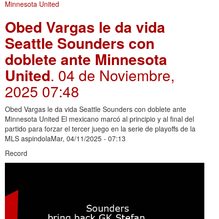
Obed Vargas le da vida
Seattle Sounders con
doblete ante Minnesota
United
. 04 de Noviembre,
2025 07:48
Obed Vargas le da vida Seattle Sounders con doblete ante
Minnesota United El mexicano marcó al principio y al final del
partido para forzar el tercer juego en la serie de playoffs de la
MLS aspindolaMar, 04/11/2025 - 07:13
Record