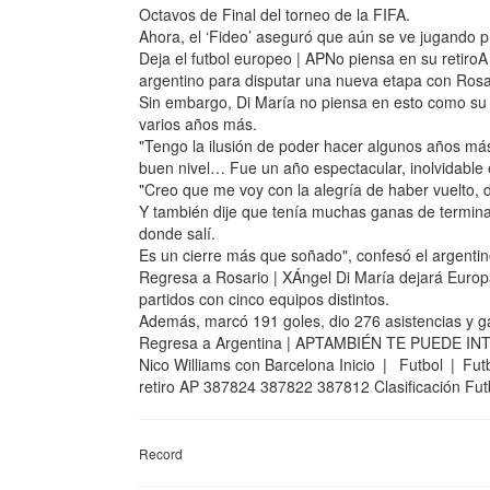
Octavos de Final del torneo de la FIFA.
Ahora, el ‘Fideo’ aseguró que aún se ve jugando 
Deja el futbol europeo | APNo piensa en su retiroA
argentino para disputar una nueva etapa con Rosar
Sin embargo, Di María no piensa en esto como su 
varios años más.
"Tengo la ilusión de poder hacer algunos años má
buen nivel… Fue un año espectacular, inolvidable 
"Creo que me voy con la alegría de haber vuelto, d
Y también dije que tenía muchas ganas de terminar
donde salí.
Es un cierre más que soñado", confesó el argentin
Regresa a Rosario | XÁngel Di María dejará Europa
partidos con cinco equipos distintos.
Además, marcó 191 goles, dio 276 asistencias y 
Regresa a Argentina | APTAMBIÉN TE PUEDE INTE
Nico Williams con Barcelona Inicio | Futbol | Futb
retiro AP 387824 387822 387812 Clasificación Fut
Record