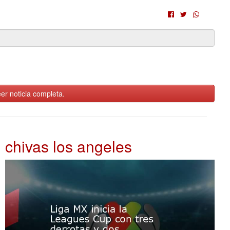
er noticia completa.
chivas los angeles