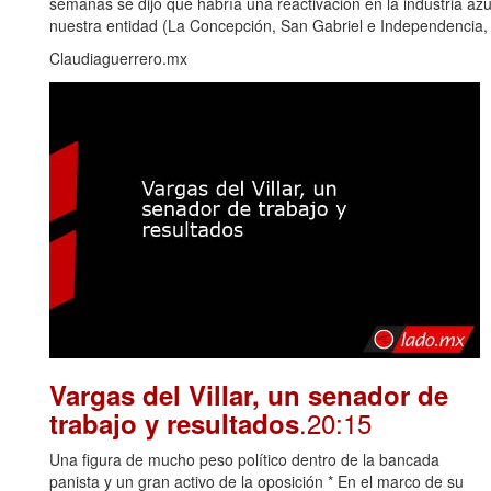
semanas se dijo que habría una reactivación en la industria azu
nuestra entidad (La Concepción, San Gabriel e Independencia,
Claudiaguerrero.mx
Vargas del Villar, un senador de
.20:15
trabajo y resultados
Una figura de mucho peso político dentro de la bancada
panista y un gran activo de la oposición * En el marco de su