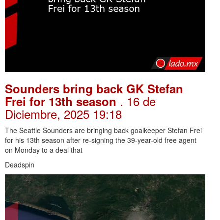
Sounders bring back GK Stefan
. 16 de
Frei for 13th season
Diciembre, 2025 19:18
The Seattle Sounders are bringing back goalkeeper Stefan Frei
for his 13th season after re-signing the 39-year-old free agent
on Monday to a deal that
Deadspin