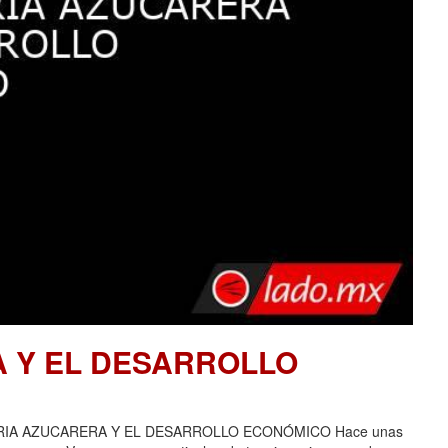
A Y EL DESARROLLO
USTRIA AZUCARERA Y EL DESARROLLO ECONÓMICO Hace unas