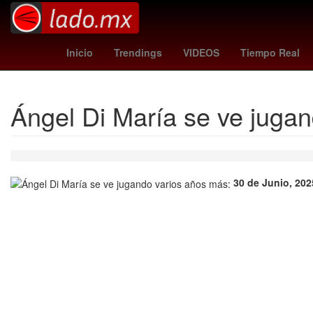
China
Calzada Zavalet
Inicio
Trendings
VIDEOS
Tiempo Real
Ángel Di María se ve jugan
30 de Junio, 202