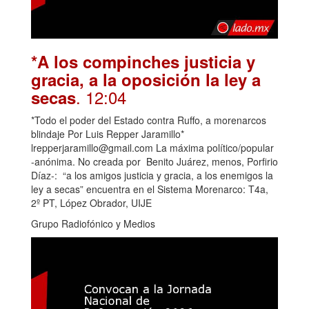
*A los compinches justicia y
gracia, a la oposición la ley a
. 12:04
secas
*Todo el poder del Estado contra Ruffo, a morenarcos
blindaje Por Luis Repper Jaramillo*
lrepperjaramillo@gmail.com La máxima político/popular
-anónima. No creada por Benito Juárez, menos, Porfirio
Díaz-: “a los amigos justicia y gracia, a los enemigos la
ley a secas” encuentra en el Sistema Morenarco: T4a,
2º PT, López Obrador, UIJE
Grupo Radiofónico y Medios