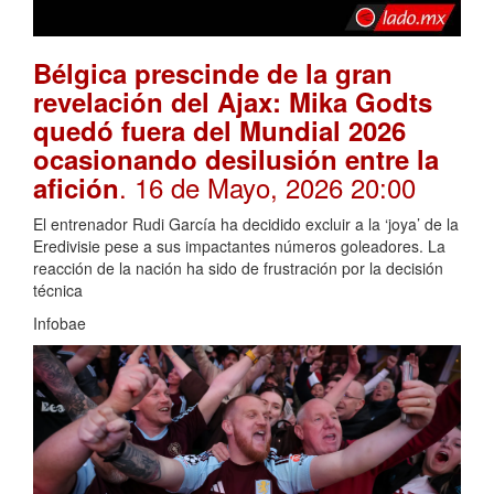
Bélgica prescinde de la gran
revelación del Ajax: Mika Godts
quedó fuera del Mundial 2026
ocasionando desilusión entre la
. 16 de Mayo, 2026 20:00
afición
El entrenador Rudi García ha decidido excluir a la ‘joya’ de la
Eredivisie pese a sus impactantes números goleadores. La
reacción de la nación ha sido de frustración por la decisión
técnica
Infobae