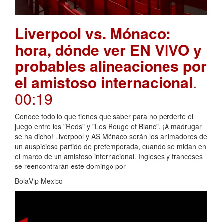
Liverpool vs. Mónaco:
hora, dónde ver EN VIVO y
probables alineaciones por
el amistoso internacional
.
00:19
Conoce todo lo que tienes que saber para no perderte el
juego entre los "Reds" y "Les Rouge et Blanc". ¡A madrugar
se ha dicho! Liverpool y AS Mónaco serán los animadores de
un auspicioso partido de pretemporada, cuando se midan en
el marco de un amistoso internacional. Ingleses y franceses
se reencontrarán este domingo por
BolaVip Mexico