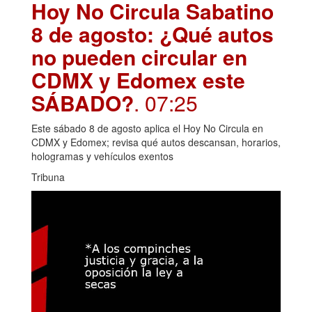
Hoy No Circula Sabatino
8 de agosto: ¿Qué autos
no pueden circular en
CDMX y Edomex este
SÁBADO?
. 07:25
Este sábado 8 de agosto aplica el Hoy No Circula en
CDMX y Edomex; revisa qué autos descansan, horarios,
hologramas y vehículos exentos
Tribuna