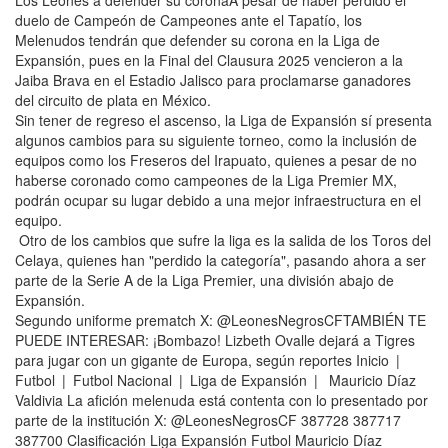
Los Leones a defender su coronaA pesar de haber perdido el
duelo de Campeón de Campeones ante el Tapatío, los
Melenudos tendrán que defender su corona en la Liga de
Expansión, pues en la Final del Clausura 2025 vencieron a la
Jaiba Brava en el Estadio Jalisco para proclamarse ganadores
del circuito de plata en México.
Sin tener de regreso el ascenso, la Liga de Expansión sí presenta
algunos cambios para su siguiente torneo, como la inclusión de
equipos como los Freseros del Irapuato, quienes a pesar de no
haberse coronado como campeones de la Liga Premier MX,
podrán ocupar su lugar debido a una mejor infraestructura en el
equipo.
Otro de los cambios que sufre la liga es la salida de los Toros del
Celaya, quienes han "perdido la categoría", pasando ahora a ser
parte de la Serie A de la Liga Premier, una división abajo de
Expansión.
Segundo uniforme prematch X: @LeonesNegrosCFTAMBIÉN TE
PUEDE INTERESAR: ¡Bombazo! Lizbeth Ovalle dejará a Tigres
para jugar con un gigante de Europa, según reportes Inicio |
Futbol | Futbol Nacional | Liga de Expansión | Mauricio Díaz
Valdivia La afición melenuda está contenta con lo presentado por
parte de la institución X: @LeonesNegrosCF 387728 387717
387700 Clasificación Liga Expansión Futbol Mauricio Díaz