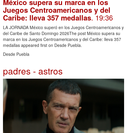
México supera su marca en los
Juegos Centroamericanos y del
. 19:36
Caribe: lleva 357 medallas
LA JORNADA México superó en los Juegos Centroamericanos y
del Caribe de Santo Domingo 2026The post México supera su
marca en los Juegos Centroamericanos y del Caribe: lleva 357
medallas appeared first on Desde Puebla.
Desde Puebla
padres - astros