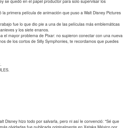
ey se quedó en el papel productor para solo supervisar los
ó la primera película de animación que puso a Walt Disney Pictures
 trabajo fue lo que dio pie a una de las películas más emblemáticas
canieves y los siete enanos.
rma el mayor problema de Pixar: no supieron conectar con una nueva
gunos de los cortos de Silly Symphonies, te recordamos que puedes
.
ULES.
alt Disney hizo todo por salvarla, pero ni así le convenció: "Sé que
 más olvidadas fue publicada originalmente en Xataka México por