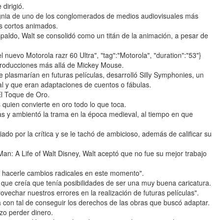
dirigió.
ignia de uno de los conglomerados de medios audiovisuales más
os cortos animados.
paldo, Walt se consolidó como un titán de la animación, a pesar de
 el nuevo Motorola razr 60 Ultra", "tag":"Motorola", "duration":"53"}
roducciones más allá de Mickey Mouse.
e plasmarían en futuras películas, desarrolló Silly Symphonies, un
l y que eran adaptaciones de cuentos o fábulas.
El Toque de Oro.
 quien convierte en oro todo lo que toca.
vas y ambientó la trama en la época medieval, al tiempo en que
ado por la crítica y se le tachó de ambicioso, además de calificar su
an: A Life of Walt Disney, Walt aceptó que no fue su mejor trabajo
e hacerle cambios radicales en este momento".
que creía que tenía posibilidades de ser una muy buena caricatura.
echar nuestros errores en la realización de futuras películas".
con tal de conseguir los derechos de las obras que buscó adaptar.
izo perder dinero.