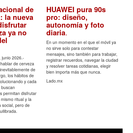
acional de
HUAWEI pura 90s
: la nueva
pro: diseño,
isfrutar
autonomía y foto
.
za ya no
diaria
el
En un momento en el que el móvil ya
no sirve solo para contestar
mensajes, sino también para trabajar,
 junio 2026.-
registrar recuerdos, navegar la ciudad
hablar de cerveza
y resolver tareas cotidianas, elegir
 inevitablemente de
bien importa más que nunca.
go, los hábitos de
Lado.mx
olucionando y cada
 buscan
es permitan disfrutar
 mismo ritual y la
 social, pero de
ilibrada.