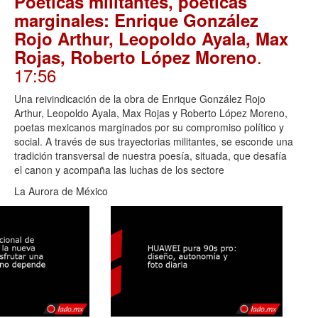
Poéticas militantes, poéticas
marginales: Enrique González
Rojo Arthur, Leopoldo Ayala, Max
.
Rojas, Roberto López Moreno
17:56
Una reivindicación de la obra de Enrique González Rojo
Arthur, Leopoldo Ayala, Max Rojas y Roberto López Moreno,
poetas mexicanos marginados por su compromiso político y
social. A través de sus trayectorias militantes, se esconde una
tradición transversal de nuestra poesía, situada, que desafía
el canon y acompaña las luchas de los sectore
La Aurora de México