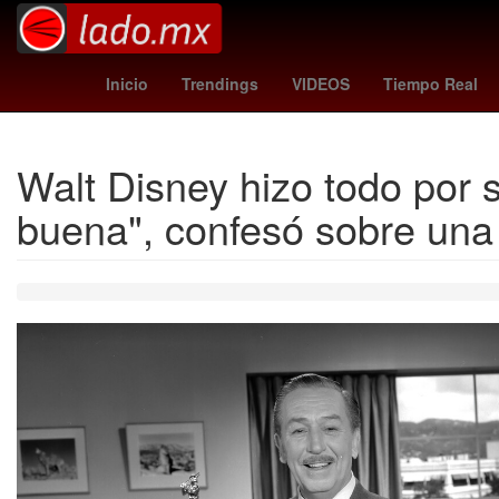
real madrid vs leganes
karina torres
así apr
Inicio
Trendings
VIDEOS
Tiempo Real
Walt Disney hizo todo por s
buena", confesó sobre una