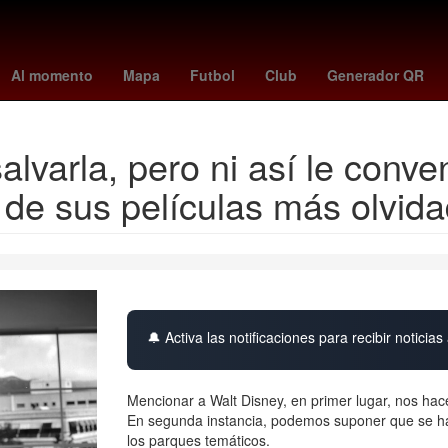
enderás
Rosario
Incendio
Asamblea
disney plus
hugo aguilar
Al momento
Mapa
Futbol
Club
Generador QR
alvarla, pero ni así le conv
 de sus películas más olvid
🔔 Activa las notificaciones para recibir noticias 
Mencionar a Walt Disney, en primer lugar, nos hac
En segunda instancia, podemos suponer que se hab
los parques temáticos.