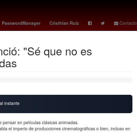
 ortiz candidato
Racing Club
Arturo Carmona
PasswordManager
Cristhian Ruiz
Contacto
enció: "Sé que no es
adas
al instante
e pensar en películas clásicas animadas.
la el imperio de producciones cinematográficas o bien, incluso en