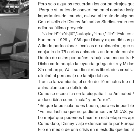
Pero solo algunos recuerdan los cortometrajes que 
Porque sí, antes de convertirse en el nombre ins
importantes del mundo, estuvo al frente de algun
Con el sello de Disney Animation Studios como res
odiar su último proyecto.
{"videoId":"x9lkjt0","autoplay":true,"title":"Este es
Fue entre 1929 y 1939 que Disney expandió sus p
A fin de perfeccionar técnicas de animación, que s
conjunto de 75 cortos animados en formato musica
Dentro de estos pequeños trabajos se encuentra 
Dicho corto adapta la leyenda griega del rey Midas
Sin embargo, Walt se dio ciertas libertades creati
eliminó al personaje de la hija del rey.
Tras su lanzamiento, el corto de 10 minutos fue odi
animación como deficiente.
Como se especifica en la biografía The Animated M
al describirla como "mala" y un "error".
"Sé que la película no es buena, pero es imposibl
"Es una lástima que no pudiéramos ver MIDAS, ya 
Lo mejor que podemos hacer en esta etapa es aprov
Como dato, Disney viajó extensamente por Europa 
Ello en medio de una crisis en el estudio que les h