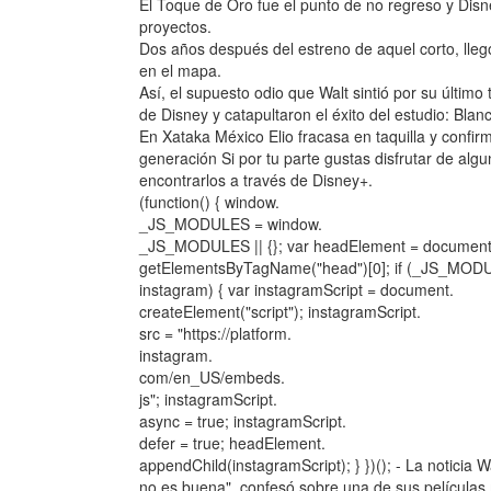
El Toque de Oro fue el punto de no regreso y Disn
proyectos.
Dos años después del estreno de aquel corto, lleg
en el mapa.
Así, el supuesto odio que Walt sintió por su último
de Disney y catapultaron el éxito del estudio: Blan
En Xataka México Elio fracasa en taquilla y confi
generación Si por tu parte gustas disfrutar de al
encontrarlos a través de Disney+.
(function() { window.
_JS_MODULES = window.
_JS_MODULES || {}; var headElement = document
getElementsByTagName("head")[0]; if (_JS_MOD
instagram) { var instagramScript = document.
createElement("script"); instagramScript.
src = "https://platform.
instagram.
com/en_US/embeds.
js"; instagramScript.
async = true; instagramScript.
defer = true; headElement.
appendChild(instagramScript); } })(); - La noticia W
no es buena", confesó sobre una de sus películas