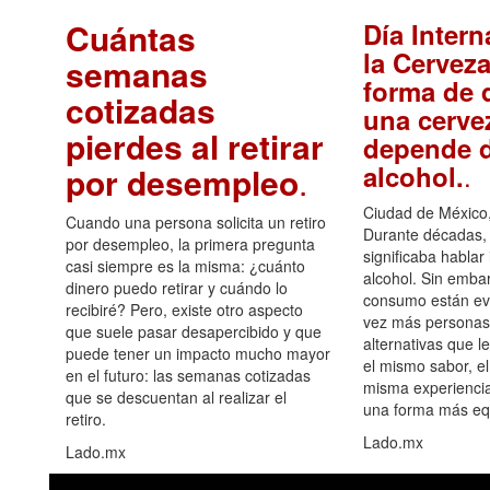
Cuántas
Día Intern
la Cerveza
semanas
forma de d
cotizadas
una cerve
pierdes al retirar
depende d
.
alcohol.
por desempleo
.
Ciudad de México,
Cuando una persona solicita un retiro
Durante décadas, 
por desempleo, la primera pregunta
significaba hablar
casi siempre es la misma: ¿cuánto
alcohol. Sin embar
dinero puedo retirar y cuándo lo
consumo están ev
recibiré? Pero, existe otro aspecto
vez más personas
que suele pasar desapercibido y que
alternativas que l
puede tener un impacto mucho mayor
el mismo sabor, el
en el futuro: las semanas cotizadas
misma experiencia
que se descuentan al realizar el
una forma más equ
retiro.
Lado.mx
Lado.mx