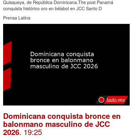
Quisqueya, de República Dominicana.The post Panamá
conquista histórico oro en béisbol en JCC Santo D
Prensa Latina
Dominicana conquista bronce en
balonmano masculino de JCC
. 19:25
2026