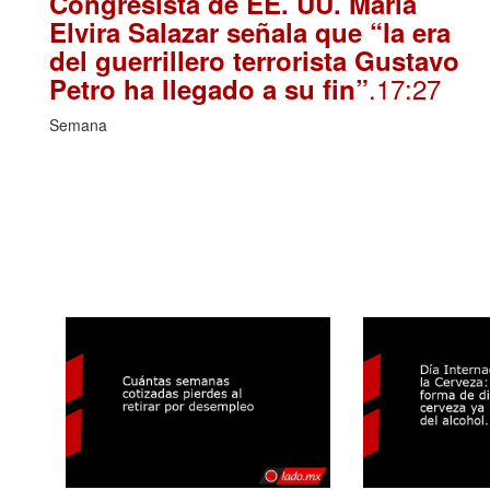
Congresista de EE. UU. María
Elvira Salazar señala que “la era
del guerrillero terrorista Gustavo
.17:27
Petro ha llegado a su fin”
Semana