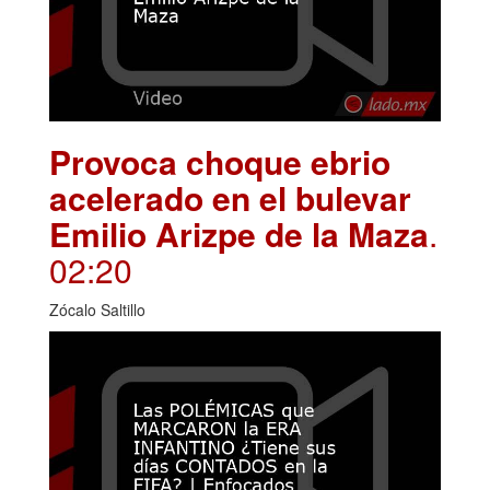
Provoca choque ebrio
acelerado en el bulevar
Emilio Arizpe de la Maza
.
02:20
Zócalo Saltillo