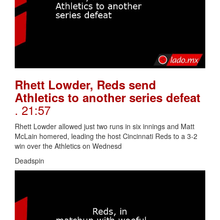
Rhett Lowder, Reds send
Athletics to another series defeat
. 21:57
Rhett Lowder allowed just two runs in six innings and Matt
McLain homered, leading the host Cincinnati Reds to a 3-2
win over the Athletics on Wednesd
Deadspin