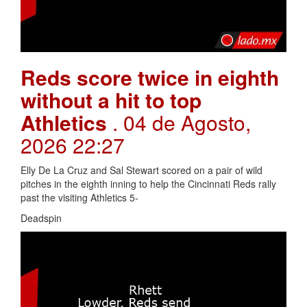
Reds score twice in eighth
without a hit to top
Athletics
. 04 de Agosto,
2026 22:27
Elly De La Cruz and Sal Stewart scored on a pair of wild
pitches in the eighth inning to help the Cincinnati Reds rally
past the visiting Athletics 5-
Deadspin