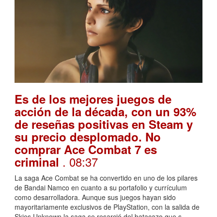
Es de los mejores juegos de
acción de la década, con un 93%
de reseñas positivas en Steam y
su precio desplomado. No
comprar Ace Combat 7 es
. 08:37
criminal
La saga Ace Combat se ha convertido en uno de los pilares
de Bandai Namco en cuanto a su portafolio y currículum
como desarrolladora. Aunque sus juegos hayan sido
mayoritariamente exclusivos de PlayStation, con la salida de
Skies Unknown la saga se resarció del batacazo que s