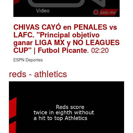
CHIVAS CAYÓ en PENALES vs
LAFC. "Principal objetivo
ganar LIGA MX y NO LEAGUES
. 02:20
CUP" | Futbol Picante
ESPN Deportes
reds - athletics