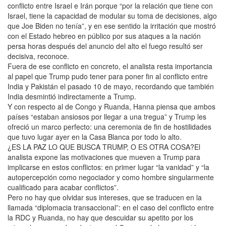
conflicto entre Israel e Irán porque “por la relación que tiene con
Israel, tiene la capacidad de modular su toma de decisiones, algo
que Joe Biden no tenía”, y en ese sentido la irritación que mostró
con el Estado hebreo en público por sus ataques a la nación
persa horas después del anuncio del alto el fuego resultó ser
decisiva, reconoce.
Fuera de ese conflicto en concreto, el analista resta importancia
al papel que Trump pudo tener para poner fin al conflicto entre
India y Pakistán el pasado 10 de mayo, recordando que también
India desmintió indirectamente a Trump.
Y con respecto al de Congo y Ruanda, Hanna piensa que ambos
países “estaban ansiosos por llegar a una tregua” y Trump les
ofreció un marco perfecto: una ceremonia de fin de hostilidades
que tuvo lugar ayer en la Casa Blanca por todo lo alto.
¿ES LA PAZ LO QUE BUSCA TRUMP, O ES OTRA COSA?El
analista expone las motivaciones que mueven a Trump para
implicarse en estos conflictos: en primer lugar “la vanidad” y “la
autopercepción como negociador y como hombre singularmente
cualificado para acabar conflictos”.
Pero no hay que olvidar sus intereses, que se traducen en la
llamada “diplomacia transaccional”: en el caso del conflicto entre
la RDC y Ruanda, no hay que descuidar su apetito por los