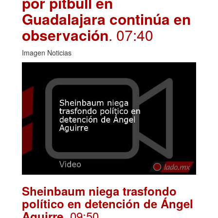
por pitbull en
Guadalajara continúa en
observación
. 07:40
Imagen Noticias
Sheinbaum niega trasfondo
político en detención de Ángel
. 09:50
Aguirre