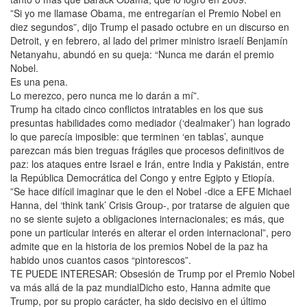
”Si yo me llamase Obama, me entregarían el Premio Nobel en
diez segundos”, dijo Trump el pasado octubre en un discurso en
Detroit, y en febrero, al lado del primer ministro israelí Benjamín
Netanyahu, abundó en su queja: “Nunca me darán el premio
Nobel.
Es una pena.
Lo merezco, pero nunca me lo darán a mí”.
Trump ha citado cinco conflictos intratables en los que sus
presuntas habilidades como mediador (‘dealmaker’) han logrado
lo que parecía imposible: que terminen ‘en tablas’, aunque
parezcan más bien treguas frágiles que procesos definitivos de
paz: los ataques entre Israel e Irán, entre India y Pakistán, entre
la República Democrática del Congo y entre Egipto y Etiopía.
”Se hace difícil imaginar que le den el Nobel -dice a EFE Michael
Hanna, del ‘think tank’ Crisis Group-, por tratarse de alguien que
no se siente sujeto a obligaciones internacionales; es más, que
pone un particular interés en alterar el orden internacional”, pero
admite que en la historia de los premios Nobel de la paz ha
habido unos cuantos casos “pintorescos”.
TE PUEDE INTERESAR: Obsesión de Trump por el Premio Nobel
va más allá de la paz mundialDicho esto, Hanna admite que
Trump, por su propio carácter, ha sido decisivo en el último