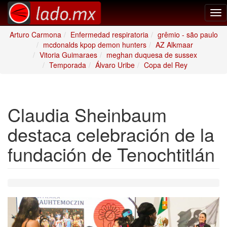
Tog
nav
Arturo Carmona
Enfermedad respiratoria
grêmio - são paulo
mcdonalds kpop demon hunters
AZ Alkmaar
Vitoria Guimaraes
meghan duquesa de sussex
Temporada
Álvaro Uribe
Copa del Rey
Claudia Sheinbaum
destaca celebración de la
fundación de Tenochtitlán