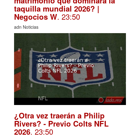
matrimonio que dominará la
taquilla mundial 2026? |
. 23:50
Negocios W
adn Noticias
¿Otra vez traerán a Philip
Rivers? - Previo Colts NFL
. 23:50
2026