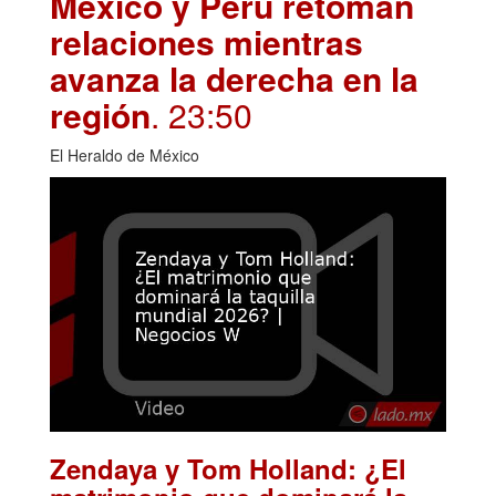
México y Perú retoman
relaciones mientras
avanza la derecha en la
región
. 23:50
El Heraldo de México
Zendaya y Tom Holland: ¿El