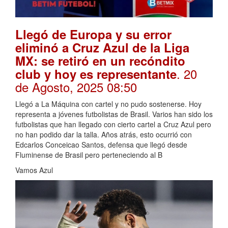
Llegó de Europa y su error
eliminó a Cruz Azul de la Liga
MX: se retiró en un recóndito
. 20
club y hoy es representante
de Agosto, 2025 08:50
Llegó a La Máquina con cartel y no pudo sostenerse. Hoy
representa a jóvenes futbolistas de Brasil. Varios han sido los
futbolistas que han llegado con cierto cartel a Cruz Azul pero
no han podido dar la talla. Años atrás, esto ocurrió con
Edcarlos Conceicao Santos, defensa que llegó desde
Fluminense de Brasil pero perteneciendo al B
Vamos Azul