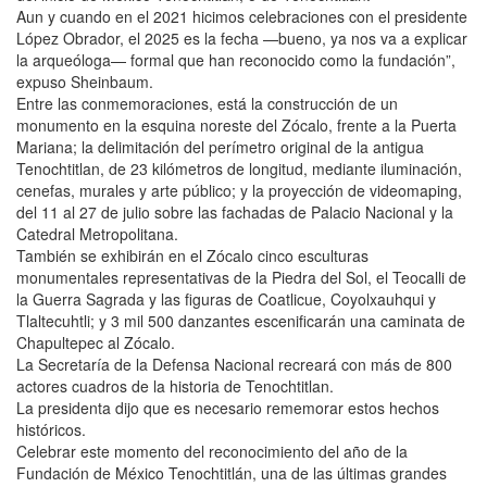
Aun y cuando en el 2021 hicimos celebraciones con el presidente
López Obrador, el 2025 es la fecha —bueno, ya nos va a explicar
la arqueóloga— formal que han reconocido como la fundación”,
expuso Sheinbaum.
Entre las conmemoraciones, está la construcción de un
monumento en la esquina noreste del Zócalo, frente a la Puerta
Mariana; la delimitación del perímetro original de la antigua
Tenochtitlan, de 23 kilómetros de longitud, mediante iluminación,
cenefas, murales y arte público; y la proyección de videomaping,
del 11 al 27 de julio sobre las fachadas de Palacio Nacional y la
Catedral Metropolitana.
También se exhibirán en el Zócalo cinco esculturas
monumentales representativas de la Piedra del Sol, el Teocalli de
la Guerra Sagrada y las figuras de Coatlicue, Coyolxauhqui y
Tlaltecuhtli; y 3 mil 500 danzantes escenificarán una caminata de
Chapultepec al Zócalo.
La Secretaría de la Defensa Nacional recreará con más de 800
actores cuadros de la historia de Tenochtitlan.
La presidenta dijo que es necesario rememorar estos hechos
históricos.
Celebrar este momento del reconocimiento del año de la
Fundación de México Tenochtitlán, una de las últimas grandes