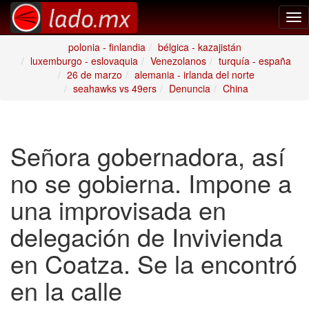
Tog
nav
polonia - finlandia
bélgica - kazajistán
luxemburgo - eslovaquia
Venezolanos
turquía - españa
26 de marzo
alemania - irlanda del norte
seahawks vs 49ers
Denuncia
China
Señora gobernadora, así
no se gobierna. Impone a
una improvisada en
delegación de Invivienda
en Coatza. Se la encontró
en la calle