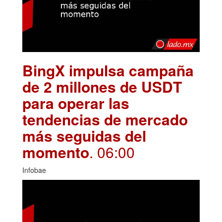
BingX impulsa campaña
de 2 millones de USDT
para operar las
tendencias de mercado
más seguidas del
momento
. 06:00
Infobae