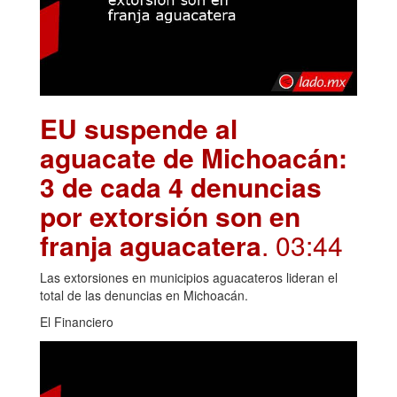
EU suspende al
aguacate de Michoacán:
3 de cada 4 denuncias
por extorsión son en
franja aguacatera
. 03:44
Las extorsiones en municipios aguacateros lideran el
total de las denuncias en Michoacán.
El Financiero