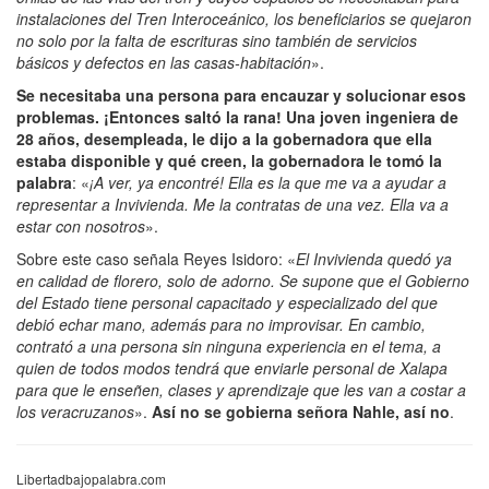
instalaciones del Tren Interoceánico, los beneficiarios se quejaron
no solo por la falta de escrituras sino también de servicios
básicos y defectos en las casas-habitación
».
Se necesitaba una persona para encauzar y solucionar esos
problemas. ¡Entonces saltó la rana! Una joven ingeniera de
28 años, desempleada, le dijo a la gobernadora que ella
estaba disponible y qué creen, la gobernadora le tomó la
palabra
: «
¡A ver, ya encontré! Ella es la que me va a ayudar a
representar a Invivienda. Me la contratas de una vez. Ella va a
estar con nosotros
».
Sobre este caso señala Reyes Isidoro: «
El Invivienda quedó ya
en calidad de florero, solo de adorno. Se supone que el Gobierno
del Estado tiene personal capacitado y especializado del que
debió echar mano, además para no improvisar. En cambio,
contrató a una persona sin ninguna experiencia en el tema, a
quien de todos modos tendrá que enviarle personal de Xalapa
para que le enseñen, clases y aprendizaje que les van a costar a
los veracruzanos
».
Así no se gobierna señora Nahle, así no
.
Libertadbajopalabra.com