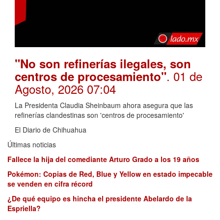
"No son refinerías ilegales, son
. 01 de
centros de procesamiento"
Agosto, 2026 07:04
La Presidenta Claudia Sheinbaum ahora asegura que las
refinerías clandestinas son 'centros de procesamiento'
El Diario de Chihuahua
Últimas noticias
Fallece la hija del comediante Arturo Grado a los 19 años
Pokémon: Copias de Red, Blue y Yellow en estado impecable
se venden en cifra récord
¿De qué equipo es hincha el presidente Abelardo de la
Espriella?