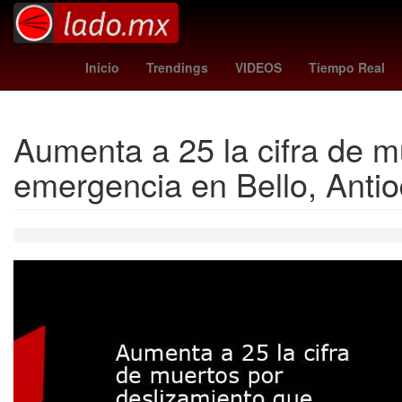
Brasil
barracas central - aldosivi
oriole
Inicio
Trendings
VIDEOS
Tiempo Real
Aumenta a 25 la cifra de m
emergencia en Bello, Antio