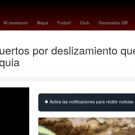
s - angels
mexico vs
Los Mochis
juventude - atlético mineiro
Al momento
Mapa
Futbol
Club
Generador QR
uertos por deslizamiento qu
quia
🔔 Activa las notificaciones para recibir noticias 