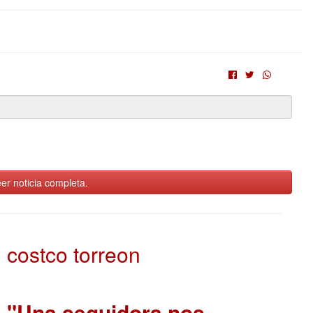
er noticia completa.
costco torreon
"Una seguidora nos