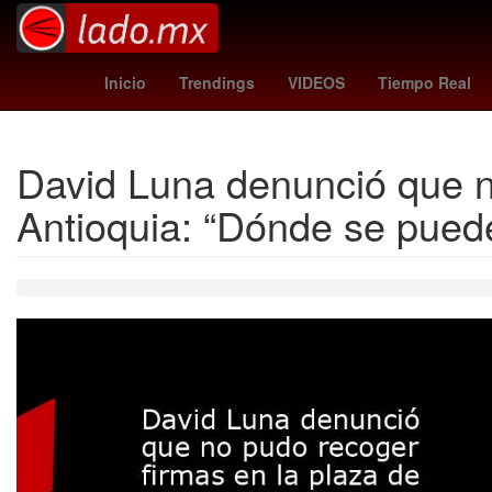
unión - lanús
costco torreon
regreso a cl
Inicio
Trendings
VIDEOS
Tiempo Real
David Luna denunció que n
Antioquia: “Dónde se pued