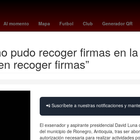
ases 2025
Erick Pulgar
Idioma francés
Senador
Brasil
Rober
Al momento
Mapa
Futbol
Club
Generador QR
o pudo recoger firmas en la
en recoger firmas”
📲 Suscríbete a nuestras notificaciones y mante
El exsenador y aspirante presidencial David Luna 
del municipio de Rionegro, Antioquia, tras ser abo
autorización necesaria para realizar actividades po