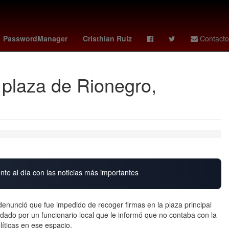
to Alvarado
tabla leagues cup
ranking fifa
PasswordManager
Cristhian Ruiz
Contacto
 plaza de Rionegro,
nte al día con las noticias más importantes
denunció que fue impedido de recoger firmas en la plaza principal
rdado por un funcionario local que le informó que no contaba con la
líticas en ese espacio.