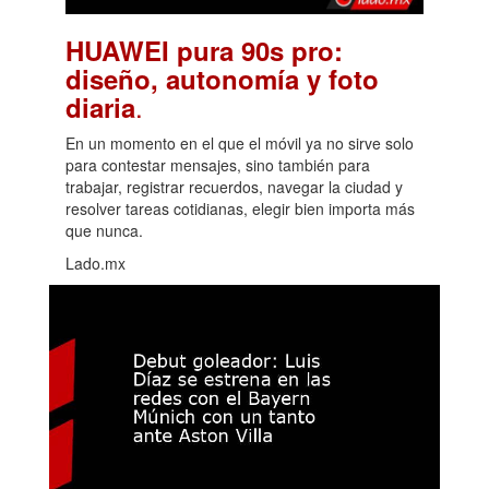
HUAWEI pura 90s pro:
diseño, autonomía y foto
.
diaria
En un momento en el que el móvil ya no sirve solo
para contestar mensajes, sino también para
trabajar, registrar recuerdos, navegar la ciudad y
resolver tareas cotidianas, elegir bien importa más
que nunca.
Lado.mx