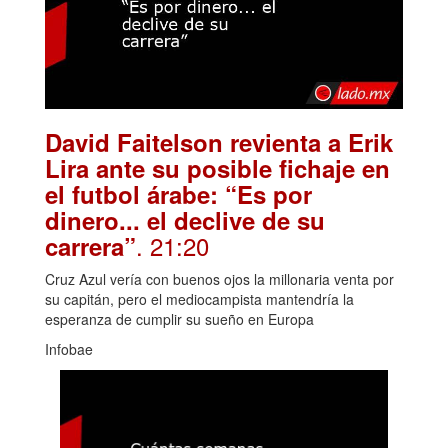
David Faitelson revienta a Erik
Lira ante su posible fichaje en
el futbol árabe: “Es por
dinero... el declive de su
. 21:20
carrera”
Cruz Azul vería con buenos ojos la millonaria venta por
su capitán, pero el mediocampista mantendría la
esperanza de cumplir su sueño en Europa
Infobae