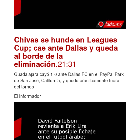
Chivas se hunde en Leagues
Cup; cae ante Dallas y queda
al borde de la
.21:31
eliminación
Guadalajara cayó 1-0 ante Dallas FC en el PayPal Park
de San José, California, y quedó prácticamente fuera
del torneo
El Informador