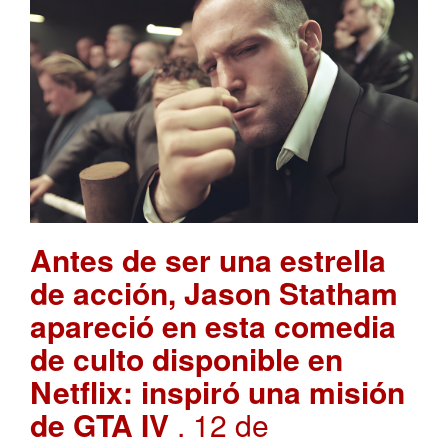
Antes de ser una estrella
de acción, Jason Statham
apareció en esta comedia
de culto disponible en
Netflix: inspiró una misión
de GTA IV
. 12 de