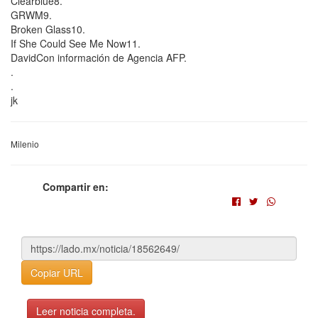
Clearblue8.
GRWM9.
Broken Glass10.
If She Could See Me Now11.
DavidCon información de Agencia AFP.
.
.
jk
Milenio
Compartir en:
Copiar URL
Leer noticia completa.