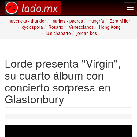
Tog
nav
mavericks - thunder
marlins - padres
Hungría
Ezra Miller
cyclospora
Rosario
Venezolanos
Hong Kong
luis chaparro
jordan bos
Lorde presenta "Virgin",
su cuarto álbum con
concierto sorpresa en
Glastonbury