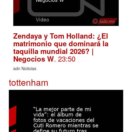
Zendaya y Tom Holland: ¿El
matrimonio que dominará la
taquilla mundial 2026? |
. 23:50
Negocios W
adn Noticias
tottenham