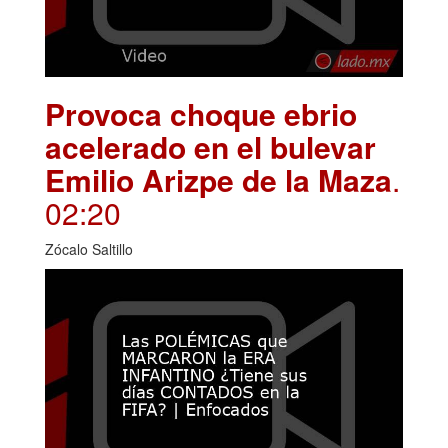
Provoca choque ebrio
acelerado en el bulevar
Emilio Arizpe de la Maza
.
02:20
Zócalo Saltillo