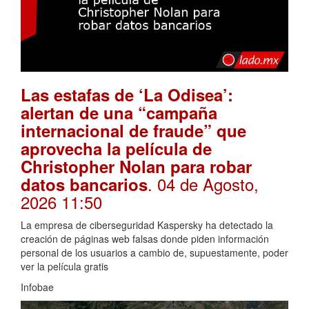
Las estafas de ‘La Odisea’:
alertan de una “campaña
internacional de fraude” que
aprovecha la película de
Christopher Nolan para robar
. 04 de Agosto,
datos bancarios
2026 11:50
La empresa de ciberseguridad Kaspersky ha detectado la
creación de páginas web falsas donde piden información
personal de los usuarios a cambio de, supuestamente, poder
ver la película gratis
Infobae