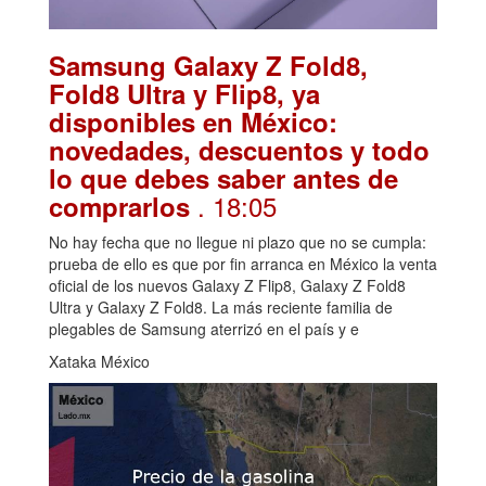
Samsung Galaxy Z Fold8,
Fold8 Ultra y Flip8, ya
disponibles en México:
novedades, descuentos y todo
lo que debes saber antes de
. 18:05
comprarlos
No hay fecha que no llegue ni plazo que no se cumpla:
prueba de ello es que por fin arranca en México la venta
oficial de los nuevos Galaxy Z Flip8, Galaxy Z Fold8
Ultra y Galaxy Z Fold8. La más reciente familia de
plegables de Samsung aterrizó en el país y e
Xataka México