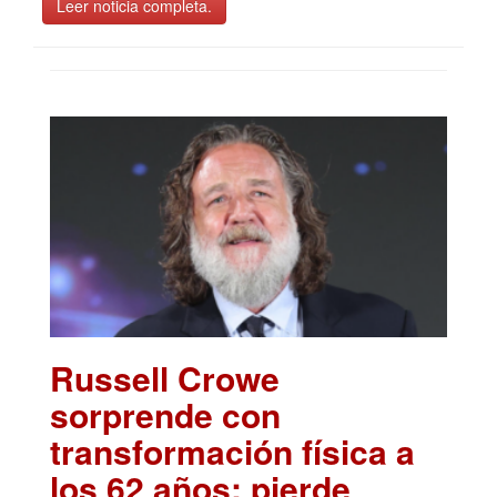
Leer noticia completa.
Russell Crowe
sorprende con
transformación física a
los 62 años; pierde