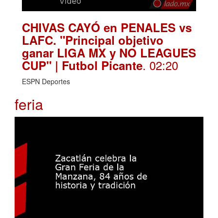
CHIVAS CAYÓ en PENALES vs
LAFC. "Principal objetivo
ganar LIGA MX y NO LEAGUES
. 02:20
CUP" | Futbol Picante
ESPN Deportes
feria