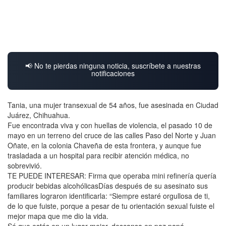
📢 No te pierdas ninguna noticia, suscríbete a nuestras
notificaciones
Tania, una mujer transexual de 54 años, fue asesinada en Ciudad
Juárez, Chihuahua.
Fue encontrada viva y con huellas de violencia, el pasado 10 de
mayo en un terreno del cruce de las calles Paso del Norte y Juan
Oñate, en la colonia Chaveña de esta frontera, y aunque fue
trasladada a un hospital para recibir atención médica, no
sobrevivió.
TE PUEDE INTERESAR: Firma que operaba mini refinería quería
producir bebidas alcohólicasDías después de su asesinato sus
familiares lograron identificarla: “Siempre estaré orgullosa de ti,
de lo que fuiste, porque a pesar de tu orientación sexual fuiste el
mejor mapa que me dio la vida.
Sé que estás en un lugar mejor, descansa en paz papá.