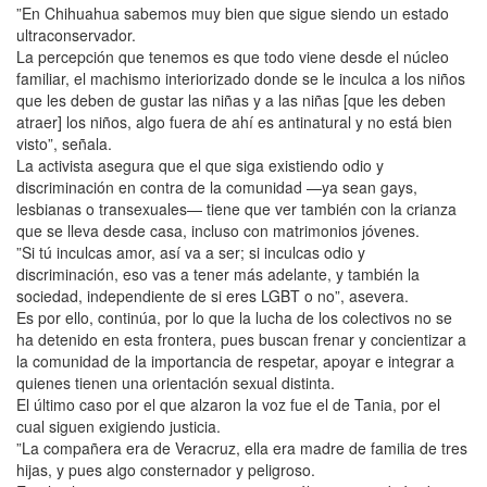
”En Chihuahua sabemos muy bien que sigue siendo un estado
ultraconservador.
La percepción que tenemos es que todo viene desde el núcleo
familiar, el machismo interiorizado donde se le inculca a los niños
que les deben de gustar las niñas y a las niñas [que les deben
atraer] los niños, algo fuera de ahí es antinatural y no está bien
visto”, señala.
La activista asegura que el que siga existiendo odio y
discriminación en contra de la comunidad —ya sean gays,
lesbianas o transexuales— tiene que ver también con la crianza
que se lleva desde casa, incluso con matrimonios jóvenes.
”Si tú inculcas amor, así va a ser; si inculcas odio y
discriminación, eso vas a tener más adelante, y también la
sociedad, independiente de si eres LGBT o no”, asevera.
Es por ello, continúa, por lo que la lucha de los colectivos no se
ha detenido en esta frontera, pues buscan frenar y concientizar a
la comunidad de la importancia de respetar, apoyar e integrar a
quienes tienen una orientación sexual distinta.
El último caso por el que alzaron la voz fue el de Tania, por el
cual siguen exigiendo justicia.
”La compañera era de Veracruz, ella era madre de familia de tres
hijas, y pues algo consternador y peligroso.