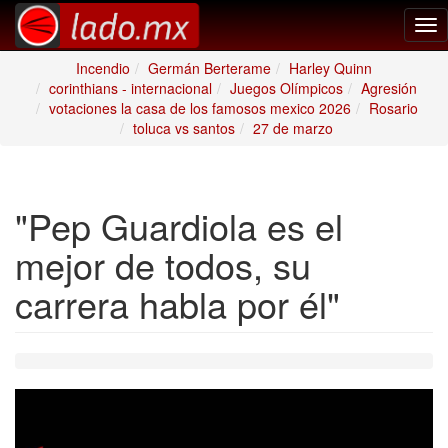
Tog
nav
Incendio
Germán Berterame
Harley Quinn
corinthians - internacional
Juegos Olímpicos
Agresión
votaciones la casa de los famosos mexico 2026
Rosario
toluca vs santos
27 de marzo
"Pep Guardiola es el
mejor de todos, su
carrera habla por él"