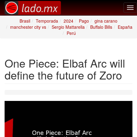
Tog
nav
Brasil
Temporada
2024
Pago
gina carano
manchester city vs
Sergio Mattarella
Buffalo Bills
España
Perú
One Piece: Elbaf Arc will
define the future of Zoro