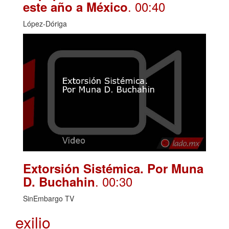
. 00:40
este año a México
López-Dóriga
Extorsión Sistémica. Por Muna
. 00:30
D. Buchahin
SinEmbargo TV
exilio