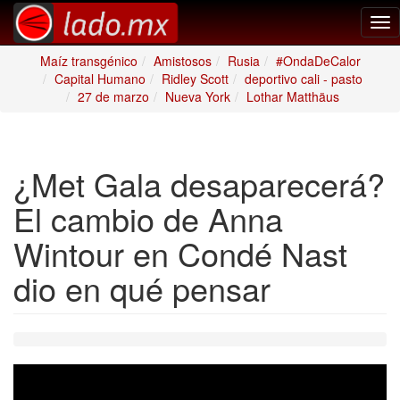
Tog
nav
Maíz transgénico
Amistosos
Rusia
#OndaDeCalor
Capital Humano
Ridley Scott
deportivo cali - pasto
27 de marzo
Nueva York
Lothar Matthäus
¿Met Gala desaparecerá?
El cambio de Anna
Wintour en Condé Nast
dio en qué pensar