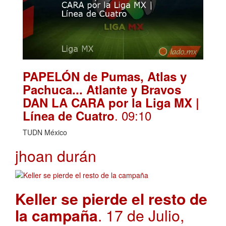
PAPELÓN de Pumas, Atlas y
Pachuca... Atlante y Bravos
DAN LA CARA por la Liga MX |
. 09:10
Línea de Cuatro
TUDN México
jhoan durán
Keller se pierde el resto de
la campaña
. 17 de Julio,