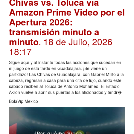
Chivas vs. Toluca vía
Amazon Prime Video por el
Apertura 2026:
transmisión minuto a
minuto
. 18 de Julio, 2026
18:17
Sigue aquí y al instante todas las acciones que sucedan en
el juego de esta tarde en Guadalajara. ¡Se viene un
partidazo! Las Chivas de Guadalajara, con Gabriel Milito a la
cabeza, regresan a casa para una cita de lujo, cuando este
sábado reciben al Toluca de Antonio Mohamed. El Estadio
Akron vuelve a abrir sus puertas a los aficionados y tendr�
BolaVip Mexico