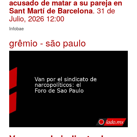
acusado de matar a su pareja en
. 31 de
Sant Martí de Barcelona
Julio, 2026 12:00
Infobae
grêmio - são paulo