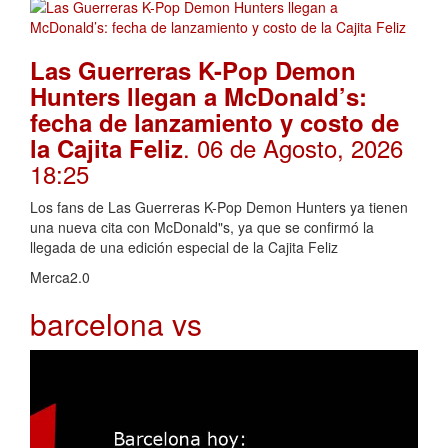
Las Guerreras K-Pop Demon
Hunters llegan a McDonald’s:
fecha de lanzamiento y costo de
. 06 de Agosto, 2026
la Cajita Feliz
18:25
Los fans de Las Guerreras K-Pop Demon Hunters ya tienen
una nueva cita con McDonald"s, ya que se confirmó la
llegada de una edición especial de la Cajita Feliz
Merca2.0
barcelona vs