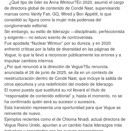
¿Qué tipo de líder es Anna Wintour?En 2020, asumió el cargo
de directora global de contenido de Condé Nast, supervisando
marcas como Vanity Fair, GQ, Wired y Bon Appétit, lo que
consolidó su figura como la mujer más poderosa del
conglomerado editorial.
Sin embargo, su estilo de liderazgo —disciplinado, perfeccionista
y exigente— no estuvo exento de controversias.
Fue apodada “Nuclear Wintour” por su dureza, y en 2020
enfrentó críticas por la falta de diversidad en las páginas de
Vogue, lo que la llevó a reconocer públicamente los errores y a
impulsar cambios internos.
¿Por qué renunció a la dirección de Vogue?Su renuncia,
anunciada el 26 de junio de 2025, se da en un contexto de
reestructuración dentro de Condé Nast, que incluye la salida de
otros ejecutivos y una redefinición del modelo de liderazgo.
El nuevo puesto que sustituirá su rol llevará el título de
“responsable de contenido editorial” y, hasta el momento, no se
ha confirmado quién será su sucesor o sucesora.
Esta transición representa una oportunidad para que Vogue se
reinvente de nuevo.
Ejemplos recientes como el de Chioma Nnadi, actual directora de
Vogue Reino Unido, apuntan a un cambio hacia liderazgos más
inclusivos y conectados con las nuevas generaciones.