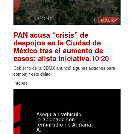
PAN acusa “crisis” de
despojos en la Ciudad de
México tras el aumento de
.10:20
casos: alista iniciativa
Gobierno de la CDMX anunció algunas acciones para
combatir este delito
Infobae