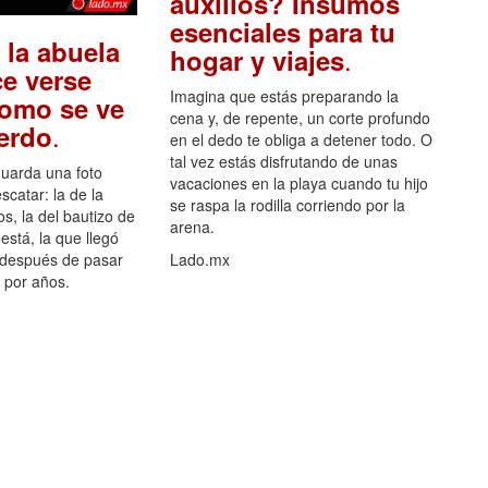
auxilios? Insumos
esenciales para tu
 la abuela
.
hogar y viajes
e verse
Imagina que estás preparando la
como se ve
cena y, de repente, un corte profundo
.
uerdo
en el dedo te obliga a detener todo. O
tal vez estás disfrutando de unas
guarda una foto
vacaciones en la playa cuando tu hijo
scatar: la de la
se raspa la rodilla corriendo por la
s, la del bautizo de
arena.
está, la que llegó
 después de pasar
Lado.mx
por años.