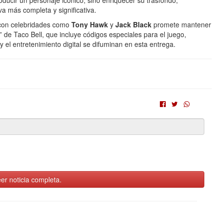
roducir un personaje icónico, sino enriquecer su trasfondo,
va más completa y significativa.
 con celebridades como
Tony Hawk
y
Jack Black
promete mantener
x” de Taco Bell, que incluye códigos especiales para el juego,
y el entretenimiento digital se difuminan en esta entrega.
er noticia completa.