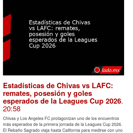
Estadísticas de Chivas vs LAFC:
remates, posesión y goles
.
esperados de la Leagues Cup 2026
20:58
Chivas y Los Angeles FC protagonizan uno de los encuentros
más esperados de la primera jornada de la Leagues Cup 2026.
El Rebaño Sagrado viaja hasta California para medirse con uno