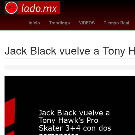
miami vs san luis
Argenti
Inicio
Trendings
VIDEOS
Tiempo Real
Jack Black vuelve a Tony 