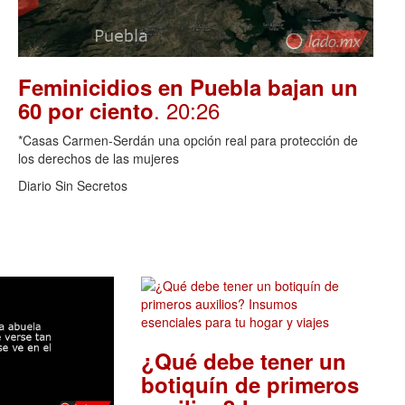
Feminicidios en Puebla bajan un
. 20:26
60 por ciento
*Casas Carmen-Serdán una opción real para protección de
los derechos de las mujeres
Diario Sin Secretos
¿Qué debe tener un
botiquín de primeros