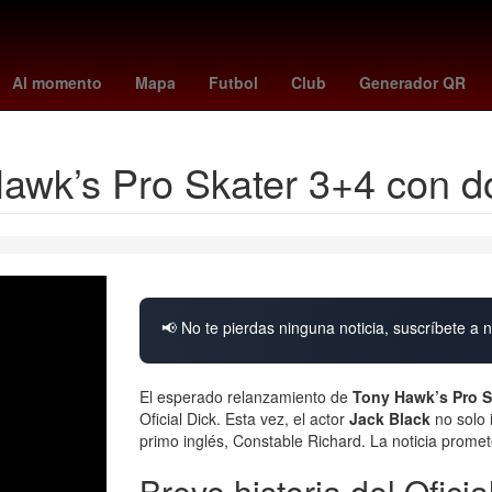
na
Aguascalientes
Perú
Pago
Brasil
HBO
Inmueble
Club
Al momento
Mapa
Futbol
Club
Generador QR
Hawk’s Pro Skater 3+4 con d
📢 No te pierdas ninguna noticia, suscríbete a n
El esperado relanzamiento de
Tony Hawk’s Pro S
Oficial Dick. Esta vez, el actor
Jack Black
no solo 
primo inglés, Constable Richard. La noticia promete
Breve historia del Oficia