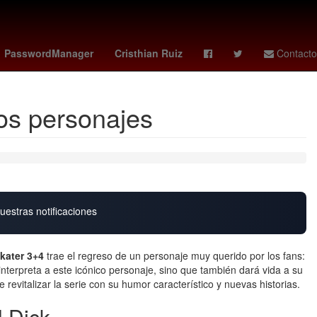
 Atlético Peñarol
Amenaza
PasswordManager
Cristhian Ruiz
Contacto
os personajes
uestras notificaciones
kater 3+4
trae el regreso de un personaje muy querido por los fans:
interpreta a este icónico personaje, sino que también dará vida a su
 revitalizar la serie con su humor característico y nuevas historias.
l Dick