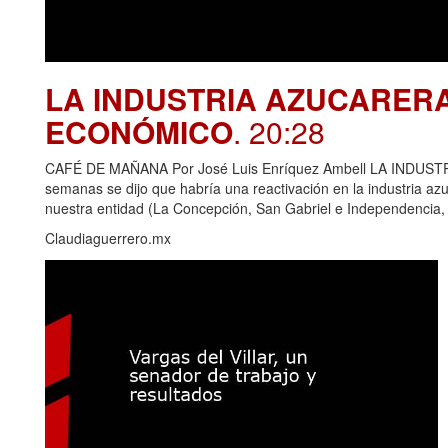
LA INDUSTRIA AZUCARER
ECONÓMICO
. 20:28
CAFÉ DE MAÑANA Por José Luis Enríquez Ambell LA IND
semanas se dijo que habría una reactivación en la industria azu
nuestra entidad (La Concepción, San Gabriel e Independencia,
Claudiaguerrero.mx