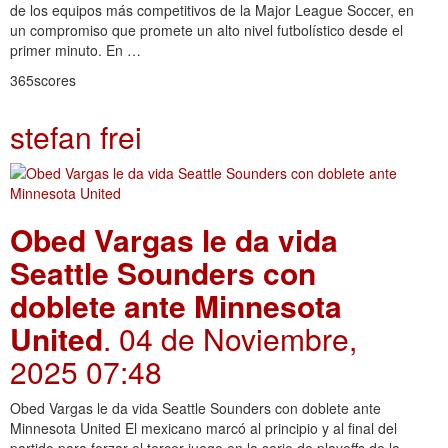
de los equipos más competitivos de la Major League Soccer, en
un compromiso que promete un alto nivel futbolístico desde el
primer minuto. En …
365scores
stefan frei
Obed Vargas le da vida
Seattle Sounders con
doblete ante Minnesota
United
. 04 de Noviembre,
2025 07:48
Obed Vargas le da vida Seattle Sounders con doblete ante
Minnesota United El mexicano marcó al principio y al final del
partido para forzar el tercer juego en la serie de playoffs de la