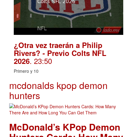
¿Otra vez traerán a Philip
Rivers? - Previo Colts NFL
. 23:50
2026
Primero y 10
mcdonalds kpop demon
hunters
McDonald’s KPop Demon
Hunters Cards: How Many