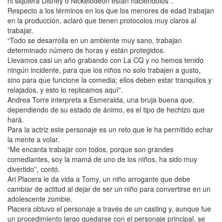
ni siquiera Disney o Nickelodeon están haciéndolos”.
Respecto a los términos en los que los menores de edad trabajan
en la producción, aclaró que tienen protocolos muy claros al
trabajar.
“Todo se desarrolla en un ambiente muy sano, trabajan
determinado número de horas y están protegidos.
Llevamos casi un año grabando con La CQ y no hemos tenido
ningún incidente, para que los niños no solo trabajen a gusto,
sino para que funcione la comedia; ellos deben estar tranquilos y
relajados, y esto lo replicamos aquí”.
Andrea Torre interpreta a Esmeralda, una bruja buena que,
dependiendo de su estado de ánimo, es el tipo de hechizo que
hará.
Para la actriz este personaje es un reto que le ha permitido echar
la mente a volar.
“Me encanta trabajar con todos, porque son grandes
comediantes, soy la mamá de uno de los niños, ha sido muy
divertido”, contó.
Ari Placera le da vida a Tomy, un niño arrogante que debe
cambiar de actitud al dejar de ser un niño para convertirse en un
adolescente zombie.
Placera obtuvo el personaje a través de un casting y, aunque fue
un procedimiento largo quedarse con el personaje principal, se