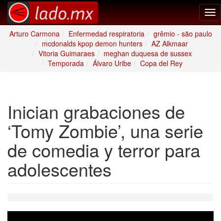
Tog
nav
Arturo Carmona
Enfermedad respiratoria
grêmio - são paulo
mcdonalds kpop demon hunters
AZ Alkmaar
Vitoria Guimaraes
meghan duquesa de sussex
Temporada
Álvaro Uribe
Copa del Rey
Inician grabaciones de
‘Tomy Zombie’, una serie
de comedia y terror para
adolescentes