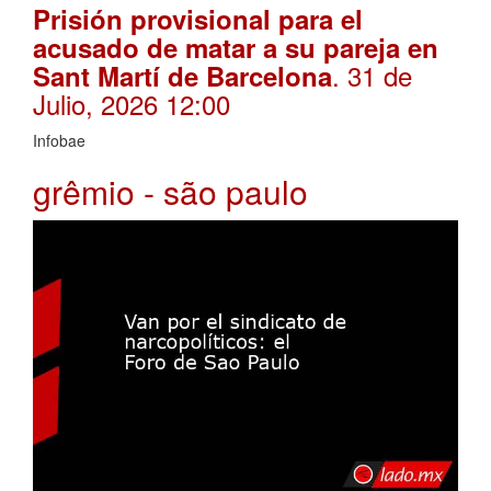
Prisión provisional para el
acusado de matar a su pareja en
. 31 de
Sant Martí de Barcelona
Julio, 2026 12:00
Infobae
grêmio - são paulo