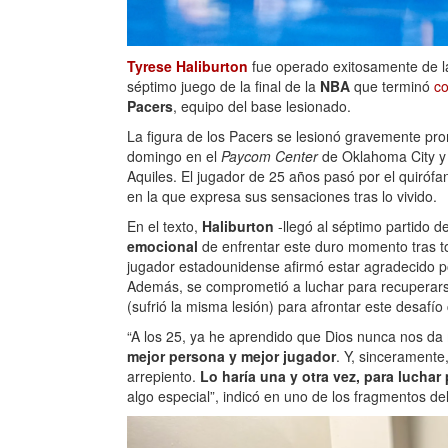
Tyrese Haliburton
fue operado exitosamente de l
séptimo juego de la final de la
NBA
que terminó
c
Pacers
, equipo del base lesionado.
La figura de los Pacers se lesionó gravemente pr
domingo en el
Paycom Center
de Oklahoma City y 
Aquiles. El jugador de 25 años pasó por el quiróf
en la que expresa sus sensaciones tras lo vivido.
En el texto,
Haliburton
-llegó al séptimo partido de
emocional
de enfrentar este duro momento tras to
jugador estadounidense afirmó estar agradecido por
Además, se comprometió a luchar para recuperars
(sufrió la misma lesión)
para afrontar este desafío 
“A los 25, ya he aprendido que Dios nunca nos d
mejor persona y mejor jugador
. Y, sinceramente
arrepiento.
Lo haría una y otra vez, para luchar
algo especial”, indicó en uno de los fragmentos del