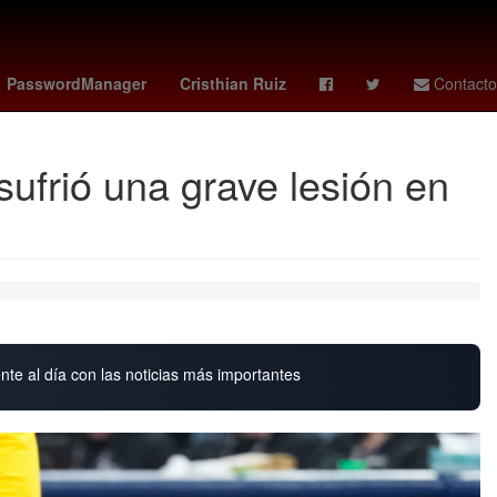
marvel rivals
Oficina de la Presidencia de la República
Liga 1
PasswordManager
Cristhian Ruiz
Contacto
sufrió una grave lesión en
nte al día con las noticias más importantes