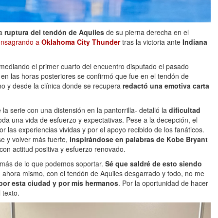
a
ruptura del tendón de Aquiles
de su pierna derecha en el
onsagrando a
Oklahoma City Thunder
tras la victoria ante
Indiana
omediando el primer cuarto del encuentro disputado el pasado
en las horas posteriores se confirmó que fue en el tendón de
ano y desde la clínica donde se recupera
redactó una emotiva carta
 la serie con una distensión en la pantorrilla- detalló la
dificultad
da una vida de esfuerzo y expectativas. Pese a la decepción, el
 las experiencias vividas y por el apoyo recibido de los fanáticos.
e y volver más fuerte,
inspirándose en palabras de Kobe Bryant
con actitud positiva y esfuerzo renovado.
a más de lo que podemos soportar.
Sé que saldré de esto siendo
, ahora mismo, con el tendón de Aquiles desgarrado y todo, no me
 por esta ciudad y por mis hermanos
. Por la oportunidad de hacer
 texto.