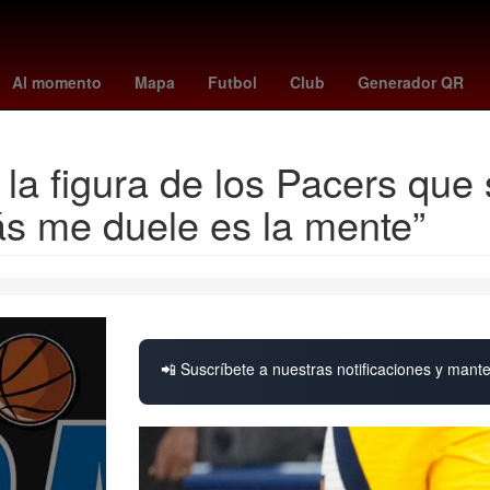
Gerard Piqué
wolves vs port vale
Desalojo
Senado de México
Al momento
Mapa
Futbol
Club
Generador QR
la figura de los Pacers que 
ás me duele es la mente”
📲 Suscríbete a nuestras notificaciones y mante