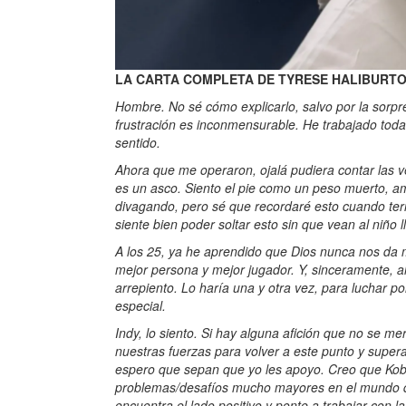
LA CARTA COMPLETA DE TYRESE HALIBURTO
Hombre. No sé cómo explicarlo, salvo por la sorpr
frustración es inconmensurable. He trabajado toda
sentido.
Ahora que me operaron, ojalá pudiera contar las v
es un asco. Siento el pie como un peso muerto, am
divagando, pero sé que recordaré esto cuando ter
siente bien poder soltar esto sin que vean al niño ll
A los 25, ya he aprendido que Dios nunca nos da 
mejor persona y mejor jugador. Y, sinceramente, 
arrepiento. Lo haría una y otra vez, para luchar p
especial.
Indy, lo siento. Si hay alguna afición que no se m
nuestras fuerzas para volver a este punto y supe
espero que sepan que yo les apoyo. Creo que Kobe
problemas/desafíos mucho mayores en el mundo q
encuentra el lado positivo y ponte a trabajar con 