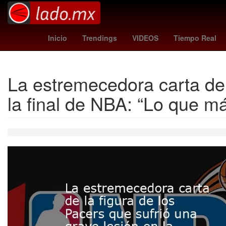
joão pedro
cruzeiro - chapecoense
Guillermo García Alcocer
Inicio
Trendings
VIDEOS
Tiempo Real
La estremecedora carta de 
la final de NBA: “Lo que m