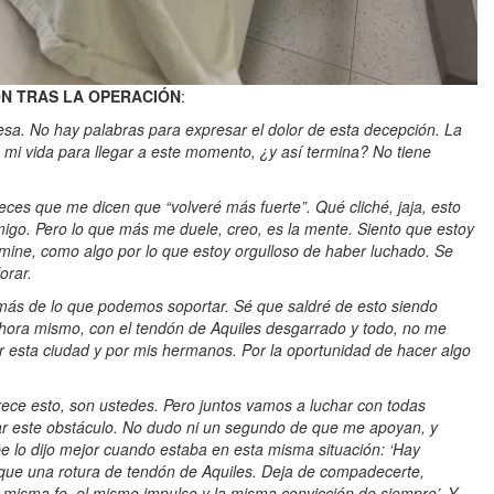
N TRAS LA OPERACIÓN
:
esa. No hay palabras para expresar el dolor de esta decepción. La
 mi vida para llegar a este momento, ¿y así termina? No tiene
eces que me dicen que “volveré más fuerte”. Qué cliché, jaja, esto
igo. Pero lo que más me duele, creo, es la mente. Siento que estoy
mine, como algo por lo que estoy orgulloso de haber luchado. Se
orar.
más de lo que podemos soportar. Sé que saldré de esto siendo
ahora mismo, con el tendón de Aquiles desgarrado y todo, no me
or esta ciudad y por mis hermanos. Por la oportunidad de hacer algo
erece esto, son ustedes. Pero juntos vamos a luchar con todas
rar este obstáculo. No dudo ni un segundo de que me apoyan, y
 lo dijo mejor cuando estaba en esta misma situación: ‘Hay
ue una rotura de tendón de Aquiles. Deja de compadecerte,
la misma fe, el mismo impulso y la misma convicción de siempre’. Y