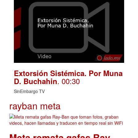
Extorsión Sistémica. Por Muna
. 00:30
D. Buchahin
SinEmbargo TV
rayban meta
Meta remata gafas Ray-