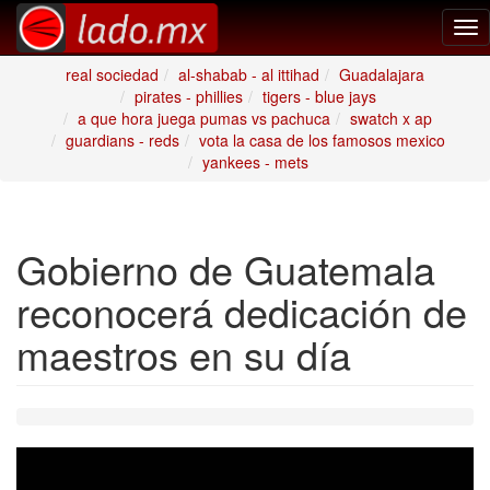
Tog
nav
real sociedad
al-shabab - al ittihad
Guadalajara
pirates - phillies
tigers - blue jays
a que hora juega pumas vs pachuca
swatch x ap
guardians - reds
vota la casa de los famosos mexico
yankees - mets
Gobierno de Guatemala
reconocerá dedicación de
maestros en su día