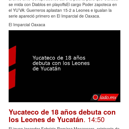
se mida con Diablos en playoffsEl cargo Poder zapoteca en
el YU’VA: Guerreros aplastan 15-2 a Leones e igualan la
serie apareció primero en El Imparcial de Oaxaca.
El Imparcial Oaxaca
Yucateco de 18 años debuta con
. 14:50
los Leones de Yucatán
El joven lanzador Fabrizio Ramírez Manzanero, originario de