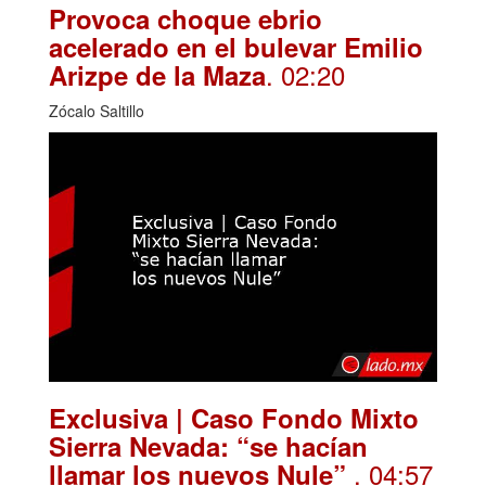
Provoca choque ebrio
acelerado en el bulevar Emilio
. 02:20
Arizpe de la Maza
Zócalo Saltillo
Exclusiva | Caso Fondo Mixto
Sierra Nevada: “se hacían
. 04:57
llamar los nuevos Nule”