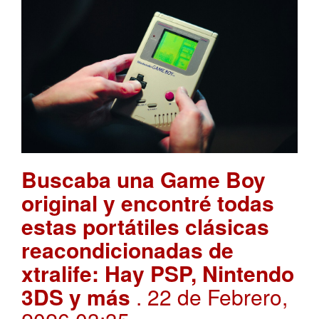
Buscaba una Game Boy
original y encontré todas
estas portátiles clásicas
reacondicionadas de
xtralife: Hay PSP, Nintendo
3DS y más
. 22 de Febrero,