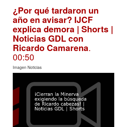
¿Por qué tardaron un
año en avisar? IJCF
explica demora | Shorts |
Noticias GDL con
Ricardo Camarena
.
00:50
Imagen Noticias