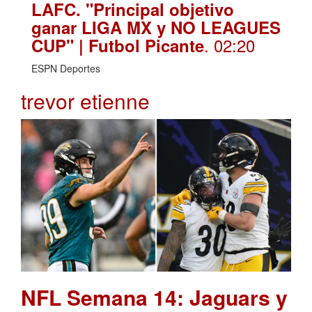
LAFC. "Principal objetivo
ganar LIGA MX y NO LEAGUES
. 02:20
CUP" | Futbol Picante
ESPN Deportes
trevor etienne
NFL Semana 14: Jaguars y