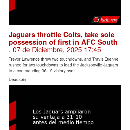
Jaguars throttle Colts, take sole
possession of first in AFC South
. 07 de Diciembre, 2025 17:45
Trevor Lawrence threw two touchdowns, and Travis Etienne
rushed for two touchdowns to lead the Jacksonville Jaguars
to a commanding 36-19 victory over
Deadspin