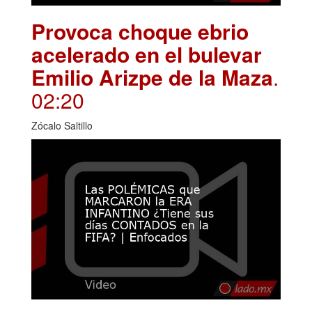
Provoca choque ebrio
acelerado en el bulevar
Emilio Arizpe de la Maza
.
02:20
Zócalo Saltillo