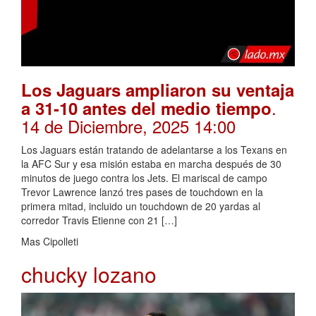
Los Jaguars ampliaron su ventaja
.
a 31-10 antes del medio tiempo
14 de Diciembre, 2025 14:00
Los Jaguars están tratando de adelantarse a los Texans en
la AFC Sur y esa misión estaba en marcha después de 30
minutos de juego contra los Jets. El mariscal de campo
Trevor Lawrence lanzó tres pases de touchdown en la
primera mitad, incluido un touchdown de 20 yardas al
corredor Travis Etienne con 21 […]
Mas Cipolleti
chucky lozano