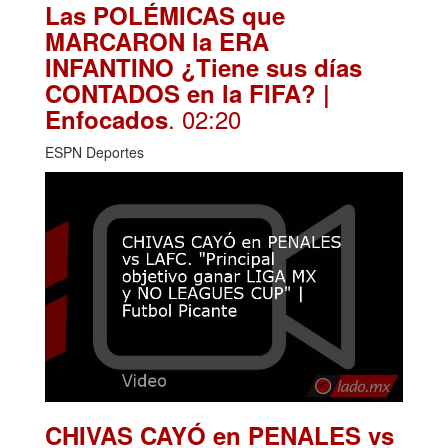
Las POLÉMICAS que
MARCARON la ERA
INFANTINO ¿Tiene sus días
CONTADOS en la FIFA? |
. 02:20
Enfocados
ESPN Deportes
CHIVAS CAYÓ en PENALES vs