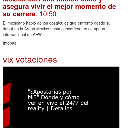
asegura vivir el mejor momento de
. 10:50
su carrera
El mexicano habló de los obstáculos que enfrentó desde su
debut en la Arena México hasta convertirse en campeón
internacional en AEW
Infobae
vix votaciones