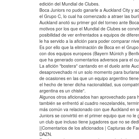
edición del Mundial de Clubes.
Boca Juniors no pudo ganarle a Auckland City y ad
el Grupo C, lo cual ha comenzado a atraer las bur
Auckland anotó su primer gol del torneo ante Boca
motivos por los que el Mundial de Clubes se convir
posibilidad de ver enfrentados a equipos de difere
le ha servido a la afición para poder comparar niv
Es por ello que la eliminación de Boca en el Grupo 
con dos equipos europeos (Bayern Múnich y Benfi
que ha generado comentarios adversos para el cu
La afición "bostera" cantando en el duelo ante Au
desaprovechado ni un solo momento para burlarse 
de ocasiones en las que un equipo argentino tiene
el hecho de tener dicha nacionalidad, sus compatrio
argentina es un chiste".
Algunos otros aficionados han aprovechado para h
también se enfrentó al cuadro neozelandés, termi
más común va relacionado con que Auckland en sus
Juniors se convirtió en el primer equipo que no le
un club que incluso tiene jugadores que no se dedi
||Comentarios de los aficionados | Capturas de Fa
DAZN.