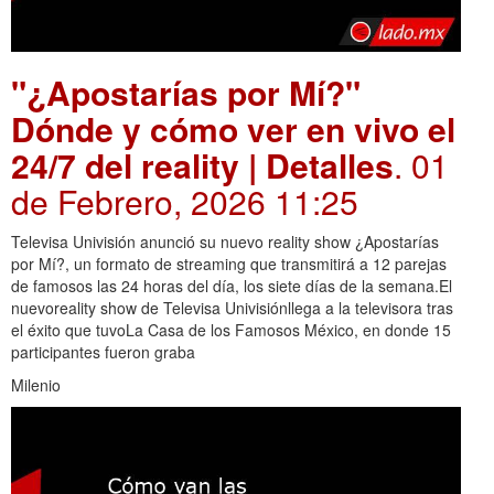
"¿Apostarías por Mí?"
Dónde y cómo ver en vivo el
24/7 del reality | Detalles
. 01
de Febrero, 2026 11:25
Televisa Univisión anunció su nuevo reality show ¿Apostarías
por Mí?, un formato de streaming que transmitirá a 12 parejas
de famosos las 24 horas del día, los siete días de la semana.El
nuevoreality show de Televisa Univisiónllega a la televisora tras
el éxito que tuvoLa Casa de los Famosos México, en donde 15
participantes fueron graba
Milenio