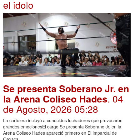
el idolo
Se presenta Soberano Jr. en
la Arena Coliseo Hades
. 04
de Agosto, 2026 05:28
La cartelera incluyó a conocidos luchadores que provocaron
grandes emocionesEl cargo Se presenta Soberano Jr. en la
Arena Coliseo Hades apareció primero en El Imparcial de
Oaxaca.