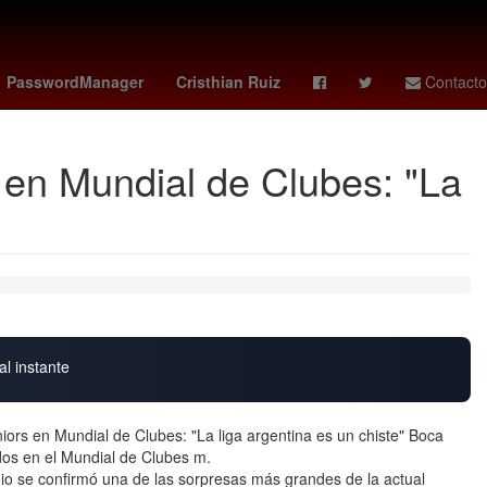
ión
Pago
Senador
vix votaciones
PasswordManager
Cristhian Ruiz
Contacto
s en Mundial de Clubes: "La
al instante
iors en Mundial de Clubes: "La liga argentina es un chiste" Boca
ados en el Mundial de Clubes m.
io se confirmó una de las sorpresas más grandes de la actual