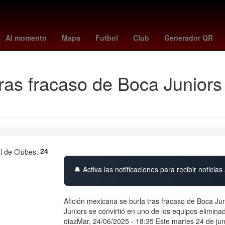
ave
Juegos Panamericanos
volcan purace
26 de marzo
Agres
Al momento
Mapa
Futbol
Club
Generador QR
tras fracaso de Boca Junior
24
🔔 Activa las notificaciones para recibir noticias 
Afición mexicana se burla tras fracaso de Boca Jun
Juniors se convirtió en uno de los equipos elimin
diazMar, 24/06/2025 - 18:35 Este martes 24 de jun