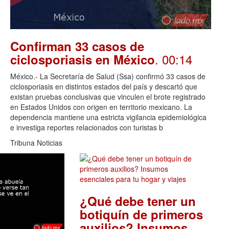
Confirman 33 casos de
. 00:14
ciclosporiasis en México
México.- La Secretaría de Salud (Ssa) confirmó 33 casos de
ciclosporiasis en distintos estados del país y descartó que
existan pruebas conclusivas que vinculen el brote registrado
en Estados Unidos con origen en territorio mexicano. La
dependencia mantiene una estricta vigilancia epidemiológica
e investiga reportes relacionados con turistas b
Tribuna Noticias
¿Qué debe tener un
botiquín de primeros
auxilios? Insumos