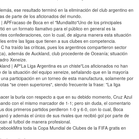
emás, ese resultado terminó en la eliminación del club argentino en
las de parte de los aficionados del mundo.
 | APFracaso de Boca en el "Mundialito"Uno de los principales
tió en un formato llamativo para el público en general es la
ntes confederaciones, con lo cual, de alguna manera esta situación
eles entre las ligas que tienen a sus clubes en competencia.
C ha traído las críticas, pues los argentinos compartieron sector
ca), además de Auckland, club procedente de Oceanía; situación
adro Xeneize.
ckland | AP"La Liga Argentina es un chiste"Los aficionados no han
de la situación del equipo xeneize, señalando que en la mayoría
 una participación en un torneo de esta manufactura, solamente por
tas "se creen superiores", siendo frecuente la frase: "La liga
acer la burla con respecto a que en su debido momento, Cruz Azul
nando con el mismo marcador de 1-1; pero sin duda, el comentario
 dos primeros partidos perdieron 1-0 y 6-0, con lo cual, Boca
 ganó y además el único de sus rivales que recibió gol por parte de
can al futbol de manera profesional.
cebookMira toda la Copa Mundial de Clubes de la FIFA gratis en