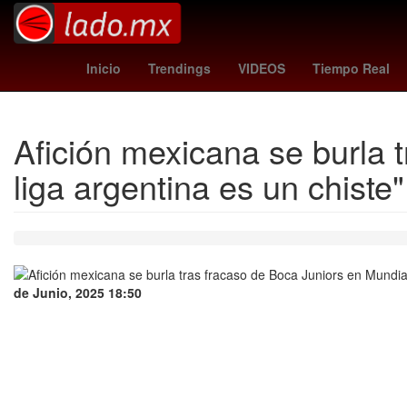
Danna Paola
lafc - guadalajara
Ag
Inicio
Trendings
VIDEOS
Tiempo Real
Afición mexicana se burla 
liga argentina es un chiste"
de Junio, 2025 18:50