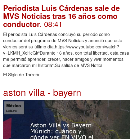
Periodista Luis Cárdenas sale de
MVS Noticias tras 16 años como
. 08:41
conductor
El periodista Luis Cárdenas concluyó su periodo como
conductor del programa de MVS Noticias y anunció que este
viernes será su último día.https://www.youtube.com/watch?
v=LKMH_XcHcGk“Durante 16 años, con total libertad, esta casa
me permitió aprender, crecer, hacer amigos y vivir momentos
que marcaron mi historia”.Su salida de MVS Notici
El Siglo de Torreón
aston villa - bayern