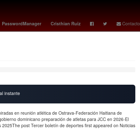
efina Vázquez Mota
Gabriel Quadri
4 de abril
PasswordManager
Cristhian Ruiz
Contacto
al instante
 miradas en reunión atlética de Ostrava-Federación Haitiana de
gobierno dominicano preparación de atletas para JCC en 2026-El
 2025The post Tercer boletín de deportes first appeared on Noticias