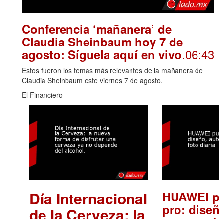
Conferencia ‘mañanera’ de
Claudia Sheinbaum hoy 7 de
.06:43
agosto: Síguela aquí en vivo
Estos fueron los temas más relevantes de la mañanera de
Claudia Sheinbaum este viernes 7 de agosto.
El Financiero
Día Internacional
HUAWEI p
pro: diseñ
de la Cerveza: la