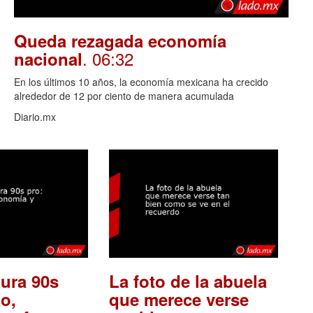
Queda rezagada economía
. 06:32
nacional
En los últimos 10 años, la economía mexicana ha crecido
alrededor de 12 por ciento de manera acumulada
Diario.mx
ura 90s
La foto de la abuela
o,
que merece verse