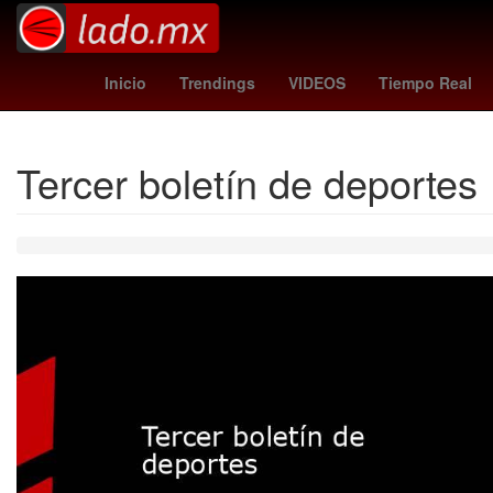
Cohete
orioles - angels
Matt Damon
Farma
Inicio
Trendings
VIDEOS
Tiempo Real
Tercer boletín de deportes