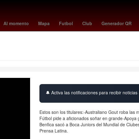
cias Similares
El infierno
santos vs ucv
Jonatan Maidana
Jos
Al momento
Mapa
Futbol
Club
Generador QR
🔔 Activa las notificaciones para recibir noticias 
Estos son los titulares:-Australiano Gout roba las
Fútbol pide a aficionados soñar en grande-Apoya 
Benfica sacó a Boca Juniors del Mundial de Clubes
Prensa Latina.