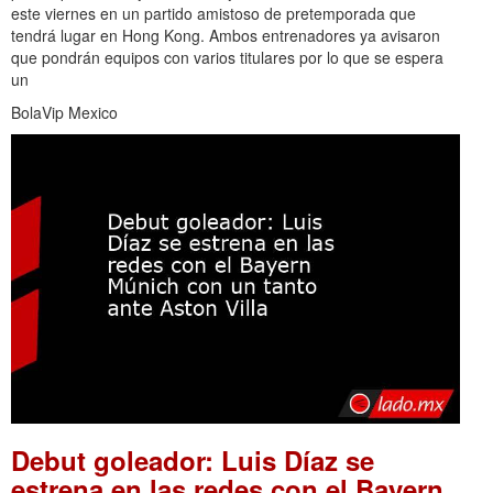
este viernes en un partido amistoso de pretemporada que
tendrá lugar en Hong Kong. Ambos entrenadores ya avisaron
que pondrán equipos con varios titulares por lo que se espera
un
BolaVip Mexico
Debut goleador: Luis Díaz se
estrena en las redes con el Bayern