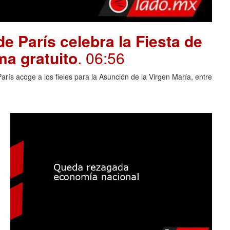
e París celebra la Fiesta de
ma gratuito
. 06:56
rís acoge a los fieles para la Asunción de la Virgen María, entre