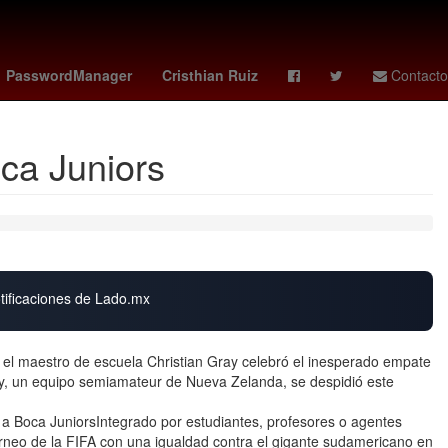
s 10 de noviembre
Ridley Scott
Jorge Messi
PasswordManager
Cristhian Ruiz
Contacto
oca Juniors
otificaciones de Lado.mx
el maestro de escuela Christian Gray celebró el inesperado empate
ity, un equipo semiamateur de Nueva Zelanda, se despidió este
a Boca JuniorsIntegrado por estudiantes, profesores o agentes
torneo de la FIFA con una igualdad contra el gigante sudamericano en