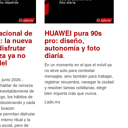
acional de
HUAWEI pura 90s
: la nueva
pro: diseño,
isfrutar
autonomía y foto
.
za ya no
diaria
el
En un momento en el que el móvil ya
no sirve solo para contestar
mensajes, sino también para trabajar,
 junio 2026.-
registrar recuerdos, navegar la ciudad
hablar de cerveza
y resolver tareas cotidianas, elegir
 inevitablemente de
bien importa más que nunca.
go, los hábitos de
Lado.mx
olucionando y cada
 buscan
es permitan disfrutar
 mismo ritual y la
 social, pero de