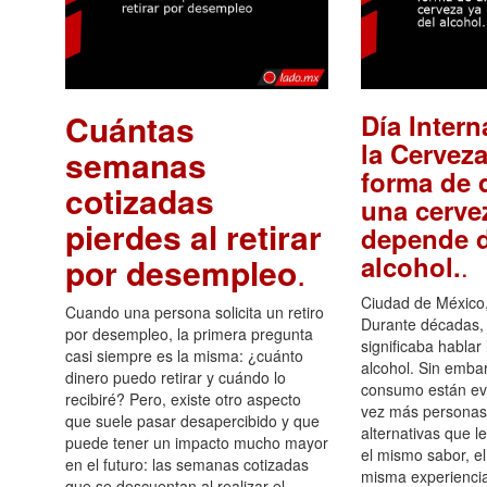
Cuántas
Día Intern
la Cerveza
semanas
forma de d
cotizadas
una cerve
pierdes al retirar
depende d
.
alcohol.
por desempleo
.
Ciudad de México,
Cuando una persona solicita un retiro
Durante décadas, 
por desempleo, la primera pregunta
significaba hablar
casi siempre es la misma: ¿cuánto
alcohol. Sin embar
dinero puedo retirar y cuándo lo
consumo están ev
recibiré? Pero, existe otro aspecto
vez más personas
que suele pasar desapercibido y que
alternativas que l
puede tener un impacto mucho mayor
el mismo sabor, el
en el futuro: las semanas cotizadas
misma experiencia
que se descuentan al realizar el