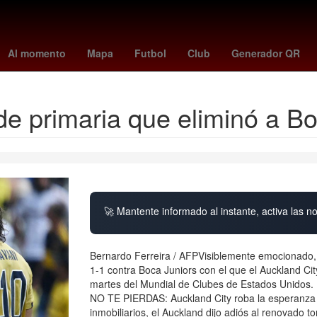
te
hidemasa morita
Rusia
kosovo - suiza
suspension de clase
Al momento
Mapa
Futbol
Club
Generador QR
 de primaria que eliminó a B
🚀 Mantente informado al instante, activa las n
Bernardo Ferreira / AFPVisiblemente emocionado, 
1-1 contra Boca Juniors con el que el Auckland C
martes del Mundial de Clubes de Estados Unidos.
NO TE PIERDAS: Auckland City roba la esperanza 
inmobiliarios, el Auckland dijo adiós al renovado 