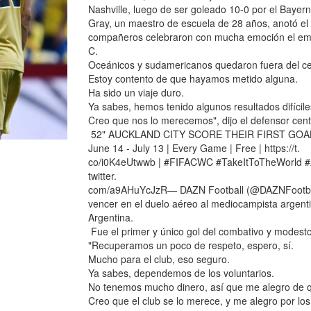
Nashville, luego de ser goleado 10-0 por el Bayern
Gray, un maestro de escuela de 28 años, anotó el 
compañeros celebraron con mucha emoción el empat
C.
Oceánicos y sudamericanos quedaron fuera del c
Estoy contento de que hayamos metido alguna.
Ha sido un viaje duro.
Ya sabes, hemos tenido algunos resultados difíciles
Creo que nos lo merecemos", dijo el defensor cen
52" AUCKLAND CITY SCORE THEIR FIRST GOAL 
June 14 - July 13 | Every Game | Free | https://t.
co/i0K4eUtwwb | #FIFACWC #TakeItToTheWorld 
twitter.
com/a9AHuYcJzR— DAZN Football (@DAZNFootball) 
vencer en el duelo aéreo al mediocampista argenti
Argentina.
Fue el primer y único gol del combativo y modest
"Recuperamos un poco de respeto, espero, sí.
Mucho para el club, eso seguro.
Ya sabes, dependemos de los voluntarios.
No tenemos mucho dinero, así que me alegro de q
Creo que el club se lo merece, y me alegro por los