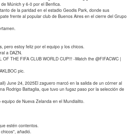
 de Múnich y 6-0 por el Benfica.
tanto de la paridad en el estadio Geodis Park, donde sus
e frente al popular club de Buenos Aires en el cierre del Grupo
ertamen.
, pero estoy feliz por el equipo y los chicos.
tral a DAZN.
OF THE FIFA CLUB WORLD CUP!!! -Watch the @FIFACWC |
#AKLBOC pic.
June 24, 2025El zaguero marcó en la salida de un córner al
na Rodrigo Battaglia, que tuvo un fugaz paso por la selección de
o equipo de Nueva Zelanda en el Mundialito.
ue estén contentos.
 chicos", añadió.