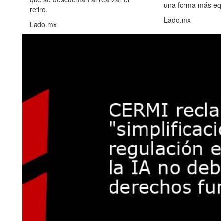
una forma más equ
retiro.
Lado.mx
Lado.mx