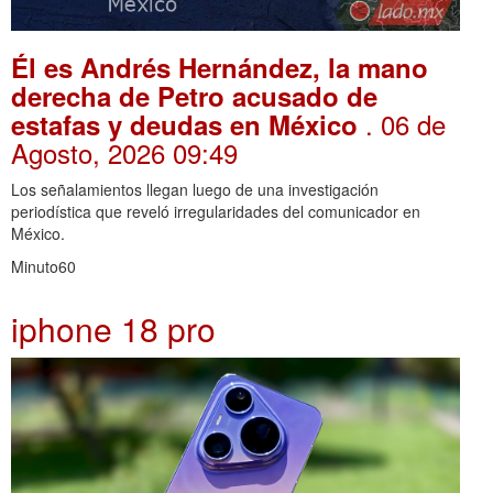
Él es Andrés Hernández, la mano
derecha de Petro acusado de
. 06 de
estafas y deudas en México
Agosto, 2026 09:49
Los señalamientos llegan luego de una investigación
periodística que reveló irregularidades del comunicador en
México.
Minuto60
iphone 18 pro