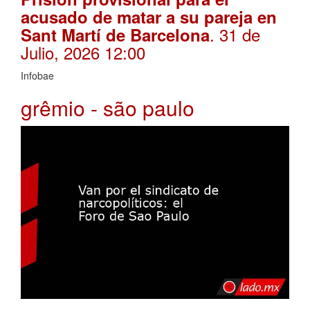
acusado de matar a su pareja en
. 31 de
Sant Martí de Barcelona
Julio, 2026 12:00
Infobae
grêmio - são paulo