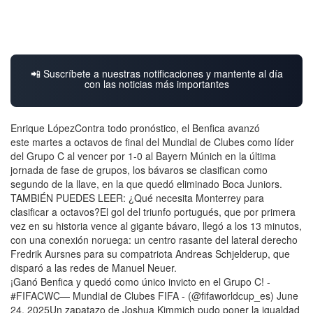
📲 Suscríbete a nuestras notificaciones y mantente al día
con las noticias más importantes
Enrique LópezContra todo pronóstico, el Benfica avanzó
este martes a octavos de final del Mundial de Clubes como líder
del Grupo C al vencer por 1-0 al Bayern Múnich en la última
jornada de fase de grupos, los bávaros se clasifican como
segundo de la llave, en la que quedó eliminado Boca Juniors.
TAMBIÉN PUEDES LEER: ¿Qué necesita Monterrey para
clasificar a octavos?El gol del triunfo portugués, que por primera
vez en su historia vence al gigante bávaro, llegó a los 13 minutos,
con una conexión noruega: un centro rasante del lateral derecho
Fredrik Aursnes para su compatriota Andreas Schjelderup, que
disparó a las redes de Manuel Neuer.
¡Ganó Benfica y quedó como único invicto en el Grupo C! -
#FIFACWC— Mundial de Clubes FIFA - (@fifaworldcup_es) June
24, 2025Un zapatazo de Joshua Kimmich pudo poner la igualdad