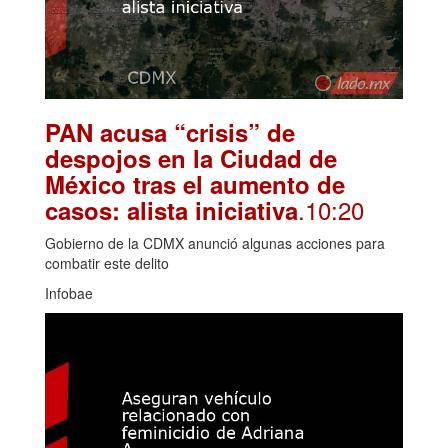
PAN acusa “crisis” de
despojos en la Ciudad de
México tras el aumento de
.10:20
casos: alista iniciativa
Gobierno de la CDMX anunció algunas acciones para
combatir este delito
Infobae