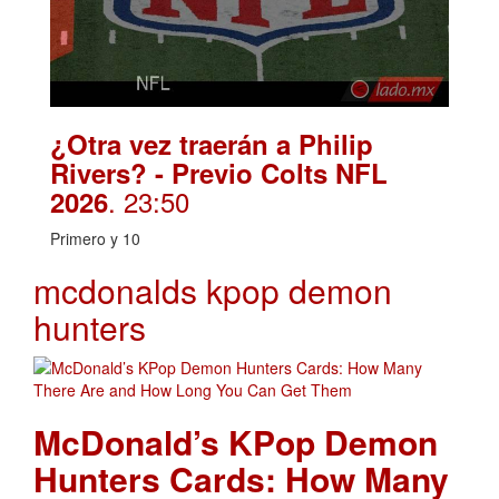
¿Otra vez traerán a Philip
Rivers? - Previo Colts NFL
. 23:50
2026
Primero y 10
mcdonalds kpop demon
hunters
McDonald’s KPop Demon
Hunters Cards: How Many