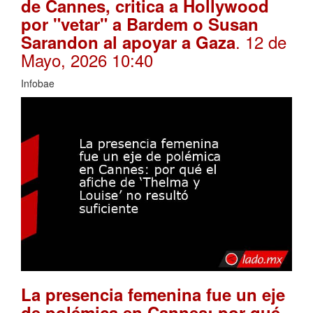
de Cannes, critica a Hollywood
por "vetar" a Bardem o Susan
. 12 de
Sarandon al apoyar a Gaza
Mayo, 2026 10:40
Infobae
La presencia femenina fue un eje
de polémica en Cannes: por qué