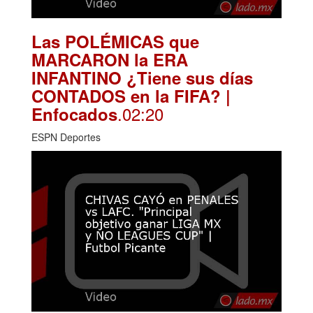
Las POLÉMICAS que
MARCARON la ERA
INFANTINO ¿Tiene sus días
CONTADOS en la FIFA? |
.02:20
Enfocados
ESPN Deportes