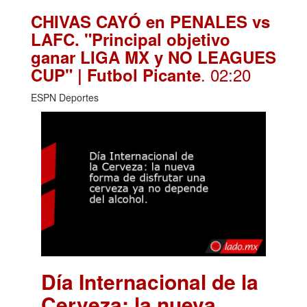
CHIVAS CAYÓ en PENALES vs
LAFC. "Principal objetivo
ganar LIGA MX y NO LEAGUES
. 02:20
CUP" | Futbol Picante
ESPN Deportes
Día Internacional de la
Cerveza: la nueva