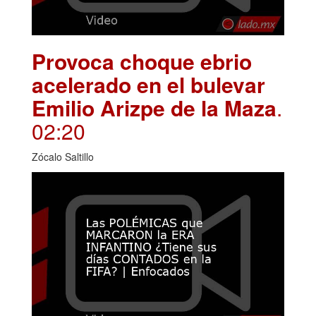
Provoca choque ebrio
acelerado en el bulevar
Emilio Arizpe de la Maza
.
02:20
Zócalo Saltillo