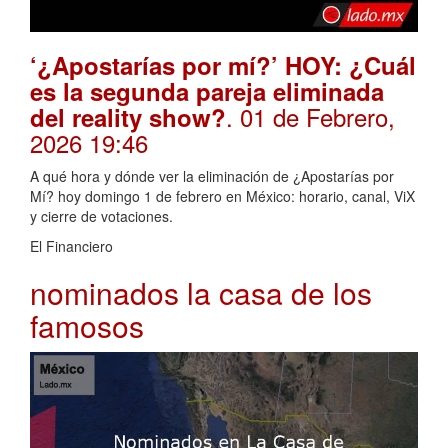
‘¿Apostarías por mí?’ HOY: ¿Cuál
es la segunda pareja eliminada
. 01 de Febrero,
del reality show?
2026 19:46
A qué hora y dónde ver la eliminación de ¿Apostarías por
Mí? hoy domingo 1 de febrero en México: horario, canal, ViX
y cierre de votaciones.
El Financiero
nominados la casa de los
famosos