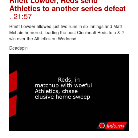
Rhett Lowder, Reds send
Athletics to another series defeat
. 21:57
Rhett Lowder allowed just two runs in six innings and Matt
McLain homered, leading the host Cincinnati Reds to a 3-2
win over the Athletics on Wednesd
Deadspin