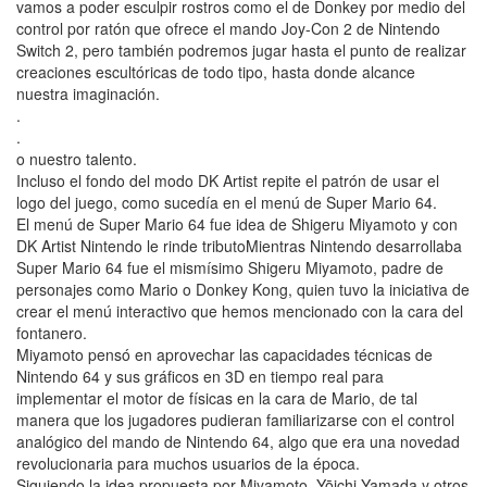
vamos a poder esculpir rostros como el de Donkey por medio del
control por ratón que ofrece el mando Joy-Con 2 de Nintendo
Switch 2, pero también podremos jugar hasta el punto de realizar
creaciones escultóricas de todo tipo, hasta donde alcance
nuestra imaginación.
.
.
o nuestro talento.
Incluso el fondo del modo DK Artist repite el patrón de usar el
logo del juego, como sucedía en el menú de Super Mario 64.
El menú de Super Mario 64 fue idea de Shigeru Miyamoto y con
DK Artist Nintendo le rinde tributoMientras Nintendo desarrollaba
Super Mario 64 fue el mismísimo Shigeru Miyamoto, padre de
personajes como Mario o Donkey Kong, quien tuvo la iniciativa de
crear el menú interactivo que hemos mencionado con la cara del
fontanero.
Miyamoto pensó en aprovechar las capacidades técnicas de
Nintendo 64 y sus gráficos en 3D en tiempo real para
implementar el motor de físicas en la cara de Mario, de tal
manera que los jugadores pudieran familiarizarse con el control
analógico del mando de Nintendo 64, algo que era una novedad
revolucionaria para muchos usuarios de la época.
Siguiendo la idea propuesta por Miyamoto, Yōichi Yamada y otros