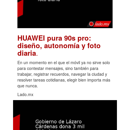
HUAWEI pura 90s pro:
diseño, autonomía y foto
.
diaria
En un momento en el que el móvil ya no sirve solo
para contestar mensajes, sino también para
trabajar, registrar recuerdos, navegar la ciudad y
resolver tareas cotidianas, elegir bien importa más
que nunca.
Lado.mx