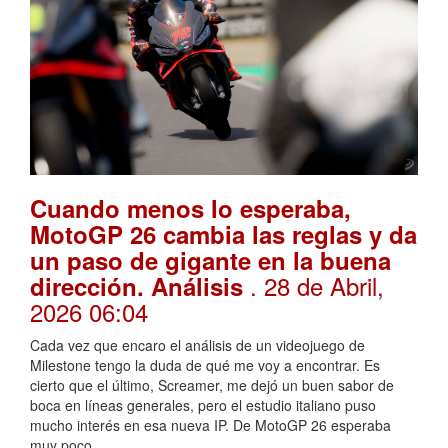
Cuando menos lo esperaba,
MotoGP 26 cambia las reglas y da
un paso de gigante en la buena
. 28 de Abril,
dirección. Análisis
2026 06:04
Cada vez que encaro el análisis de un videojuego de
Milestone tengo la duda de qué me voy a encontrar. Es
cierto que el último, Screamer, me dejó un buen sabor de
boca en líneas generales, pero el estudio italiano puso
mucho interés en esa nueva IP. De MotoGP 26 esperaba
muy poco