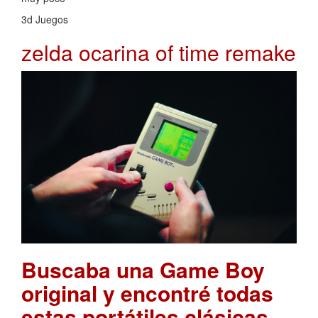
3d Juegos
zelda ocarina of time remake
Buscaba una Game Boy
original y encontré todas
estas portátiles clásicas