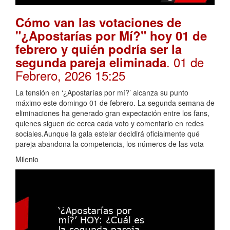
Cómo van las votaciones de
"¿Apostarías por Mí?" hoy 01 de
febrero y quién podría ser la
. 01 de
segunda pareja eliminada
Febrero, 2026 15:25
La tensión en ‘¿Apostarías por mí?’ alcanza su punto
máximo este domingo 01 de febrero. La segunda semana de
eliminaciones ha generado gran expectación entre los fans,
quienes siguen de cerca cada voto y comentario en redes
sociales.Aunque la gala estelar decidirá oficialmente qué
pareja abandona la competencia, los números de las vota
Milenio