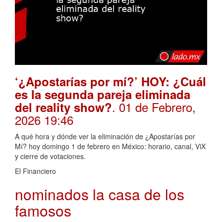
‘¿Apostarías por mí?’ HOY: ¿Cuál
es la segunda pareja eliminada
. 01 de Febrero,
del reality show?
2026 19:46
A qué hora y dónde ver la eliminación de ¿Apostarías por
Mí? hoy domingo 1 de febrero en México: horario, canal, ViX
y cierre de votaciones.
El Financiero
nominados la casa de los
famosos