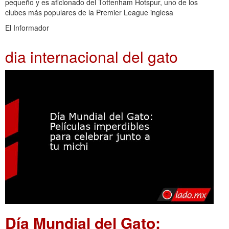
pequeño y es aficionado del Tottenham Hotspur, uno de los
clubes más populares de la Premier League inglesa
El Informador
dia internacional del gato
Día Mundial del Gato: