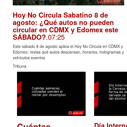
Hoy No Circula Sabatino 8 de
agosto: ¿Qué autos no pueden
circular en CDMX y Edomex este
.07:25
SÁBADO?
Este sábado 8 de agosto aplica el Hoy No Circula en CDMX y
Edomex; revisa qué autos descansan, horarios, hologramas y
vehículos exentos
Tribuna
Cuántas
Día Intern