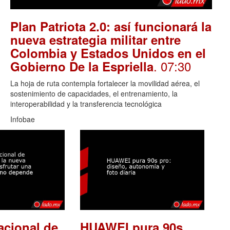
Plan Patriota 2.0: así funcionará la
nueva estrategia militar entre
Colombia y Estados Unidos en el
. 07:30
Gobierno De la Espriella
La hoja de ruta contempla fortalecer la movilidad aérea, el
sostenimiento de capacidades, el entrenamiento, la
interoperabilidad y la transferencia tecnológica
Infobae
acional de
HUAWEI pura 90s