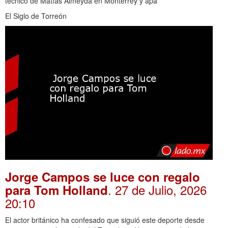
técnico de Matías Almeyda en Monterrey y apa
El Siglo de Torreón
Jorge Campos se luce con regalo
. 27 de Julio, 2026
para Tom Holland
20:10
El actor británico ha confesado que siguió este deporte desde