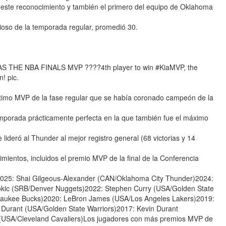
r este reconocimiento y también el primero del equipo de Oklahoma
oso de la temporada regular, promedió 30.
THE NBA FINALS MVP ????4th player to win #KiaMVP, the
! pic.
imo MVP de la fase regular que se había coronado campeón de la
mporada prácticamente perfecta en la que también fue el máximo
 lideró al Thunder al mejor registro general (68 victorias y 14
imientos, incluidos el premio MVP de la final de la Conferencia
2025: Shai Gilgeous-Alexander (CAN/Oklahoma City Thunder)2024:
Jokic (SRB/Denver Nuggets)2022: Stephen Curry (USA/Golden State
waukee Bucks)2020: LeBron James (USA/Los Angeles Lakers)2019:
Durant (USA/Golden State Warriors)2017: Kevin Durant
(USA/Cleveland Cavaliers)Los jugadores con más premios MVP de