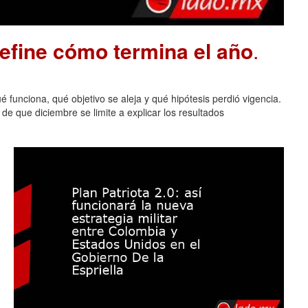
define cómo termina el año
.
 funciona, qué objetivo se aleja y qué hipótesis perdió vigencia.
de que diciembre se limite a explicar los resultados