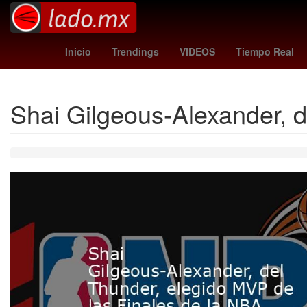
mavericks - thunder
marlins - padr
Inicio
Trendings
VIDEOS
Tiempo Real
Shai Gilgeous-Alexander, d