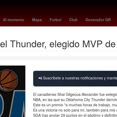
es
Hungría
Ezra Miller
cyclospora
Rosario
Venezolanos
Ho
Al momento
Mapa
Futbol
Club
Generador QR
el Thunder, elegido MVP de 
📲 Suscríbete a nuestras notificaciones y mante
El canadiense Shai Gilgeous-Alexander fue eelegi
NBA, en las que su Oklahoma City Thunder derrotó
Este es un premio "a muchas horas de trabajo, m
Es una victoria no solo para mí, también para mis 
SGA tras anotar 29 puntos en el séptimo y definiti