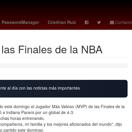
ng Kong
luis chaparro
jordan bos
PasswordManager
Cristhian Ruiz
Contacto
las Finales de la NBA
nte al día con las noticias más importantes
do este domingo el Jugador Más Valioso (MVP) de las Finales de la
 a Indiana Pacers por un global de 4-3.
uchas horas entrenando.
compañeros, mi familia y los mejores aficionados del mundo", dijo
vo partido este domingo.