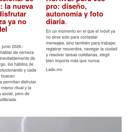
: la nueva
pro: diseño,
isfrutar
autonomía y foto
.
za ya no
diaria
el
En un momento en el que el móvil ya
no sirve solo para contestar
mensajes, sino también para trabajar,
 junio 2026.-
registrar recuerdos, navegar la ciudad
hablar de cerveza
y resolver tareas cotidianas, elegir
 inevitablemente de
bien importa más que nunca.
go, los hábitos de
Lado.mx
olucionando y cada
 buscan
es permitan disfrutar
 mismo ritual y la
 social, pero de
ilibrada.