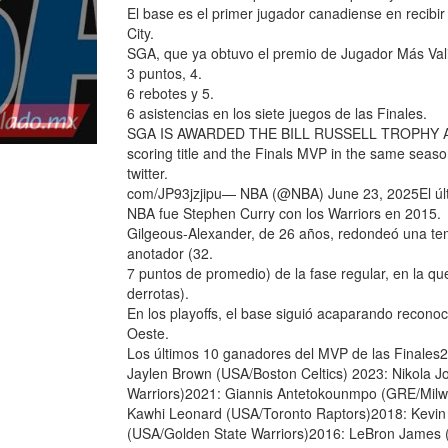
El base es el primer jugador canadiense en recibi
City.
SGA, que ya obtuvo el premio de Jugador Más Vali
3 puntos, 4.
6 rebotes y 5.
6 asistencias en los siete juegos de las Finales.
SGA IS AWARDED THE BILL RUSSELL TROPHY AS 
scoring title and the Finals MVP in the same season
twitter.
com/JP93jzjipu— NBA (@NBA) June 23, 2025El últ
NBA fue Stephen Curry con los Warriors en 2015.
Gilgeous-Alexander, de 26 años, redondeó una te
anotador (32.
7 puntos de promedio) de la fase regular, en la que
derrotas).
En los playoffs, el base siguió acaparando reconoc
Oeste.
Los últimos 10 ganadores del MVP de las Finales
Jaylen Brown (USA/Boston Celtics) 2023: Nikola 
Warriors)2021: Giannis Antetokounmpo (GRE/Mil
Kawhi Leonard (USA/Toronto Raptors)2018: Kevin 
(USA/Golden State Warriors)2016: LeBron James 