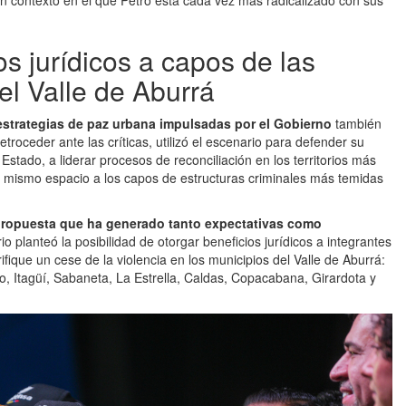
n contexto en el que Petro está cada vez más radicalizado con sus
os jurídicos a capos de las
el Valle de Aburrá
as estrategias de paz urbana impulsadas por el Gobierno
también
etroceder ante las críticas, utilizó el escenario para defender su
stado, a liderar procesos de reconciliación en los territorios más
 el mismo espacio a los capos de estructuras criminales más temidas
propuesta que ha generado tanto expectativas como
o planteó la posibilidad de otorgar beneficios jurídicos a integrantes
fique un cese de la violencia en los municipios del Valle de Aburrá:
o, Itagüí, Sabaneta, La Estrella, Caldas, Copacabana, Girardota y