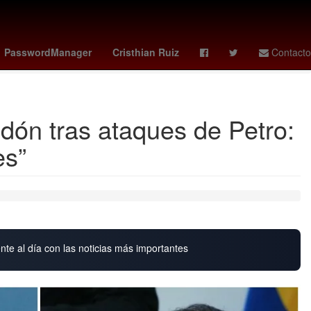
tch x ap
guardians - reds
vota la casa de los famosos mexico
PasswordManager
Cristhian Ruiz
Contacto
dón tras ataques de Petro:
es”
nte al día con las noticias más importantes