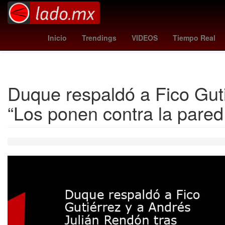
real sociedad
al-shabab - al ittihad
Guadalajara
pirates - ph
Inicio
Trendings
VIDEOS
Tiempo Real
Duque respaldó a Fico Guti
“Los ponen contra la pared 