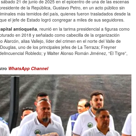
el sábado 21 de junio de 2025 en el epicentro de una de las escenas
 presidente de la República, Gustavo Petro, en un acto público sin
riminales más temidos del país, quienes fueron trasladados desde la
l que el jefe de Estado logró congregar a miles de sus seguidores.
capital antioqueña
, reunió en la tarima presidencial a figuras como
turado en 2018 y señalado como cabecilla de la organización
 Alarcón, alias Vallejo, líder del crimen en el norte del Valle de
uglas, uno de los principales jefes de La Terraza; Freyner
delincuencial Robledo; y Walter Alonso Román Jiménez, “El Tigre”,
stro
WhatsApp Channel