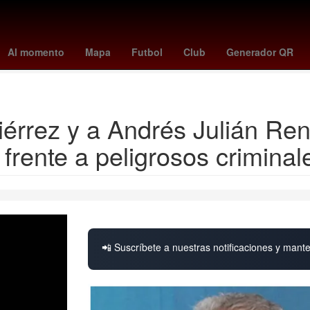
illies
tigers - blue jays
a que hora juega pumas vs pachuca
swa
Al momento
Mapa
Futbol
Club
Generador QR
yankees - mets
érrez y a Andrés Julián Ren
frente a peligrosos criminal
📲 Suscríbete a nuestras notificaciones y mante