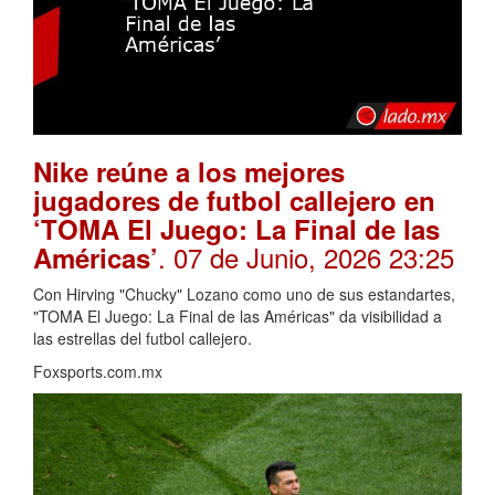
Nike reúne a los mejores
jugadores de futbol callejero en
‘TOMA El Juego: La Final de las
. 07 de Junio, 2026 23:25
Américas’
Con Hirving "Chucky" Lozano como uno de sus estandartes,
"TOMA El Juego: La Final de las Américas" da visibilidad a
las estrellas del futbol callejero.
Foxsports.com.mx