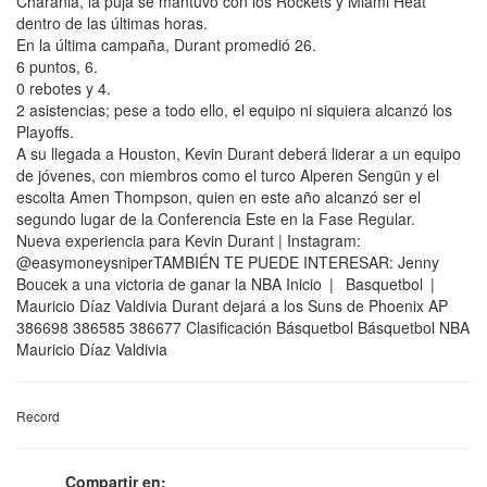
Charania, la puja se mantuvo con los Rockets y Miami Heat
dentro de las últimas horas.
En la última campaña, Durant promedió 26.
6 puntos, 6.
0 rebotes y 4.
2 asistencias; pese a todo ello, el equipo ni siquiera alcanzó los
Playoffs.
A su llegada a Houston, Kevin Durant deberá liderar a un equipo
de jóvenes, con miembros como el turco Alperen Sengün y el
escolta Amen Thompson, quien en este año alcanzó ser el
segundo lugar de la Conferencia Este en la Fase Regular.
Nueva experiencia para Kevin Durant | Instagram:
@easymoneysniperTAMBIÉN TE PUEDE INTERESAR: Jenny
Boucek a una victoria de ganar la NBA Inicio | Basquetbol |
Mauricio Díaz Valdivia Durant dejará a los Suns de Phoenix AP
386698 386585 386677 Clasificación Básquetbol Básquetbol NBA
Mauricio Díaz Valdivia
Record
Compartir en: