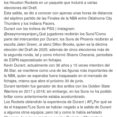
los Houston Rockets en un paquete que incluirá a varias
elecciones del Draft.
Esta salida, se dio a conocer con apenas unas horas de distancia
del séptimo partido de las Finales de la NBA entre Oklahoma City
Thunders y los Indiana Pacers.
Durant con los trofeos de PSG | Instagram:
@easymoneysniper¿Qué jugadores recibirán los Suns?Como
parte del intercambio por Durant, los Suns de Phoenix recibirán al
escolta Jalen Green, al alero Dillon Brooks, quien es la décima
elección del Draft de 2025; además de cinco elecciones más de
la segunda ronda, tal y como informó Shams Charania, periodista
de ESPN especializado en fichajes.
Kevin Durant, actualmente con 36 años y 15 veces miembro del
All-Star, se mantiene como una de las figuras más importantes de
la NBA, quien se esperaba fuera traspasado en el mercado de
fichajes, mismo que abre el próximo 30 de junio.
Durant también fue ganador de dos anillos con los Golden State
Warriors en 2017 y 2018; sin embargo, en los Suns no ha podido
brillar como anteriormente estaba acostumbrado.
Los Rockets obtendrán la experiencia de Durant | AP¿Por qué se
da el traspaso?Los Suns se habían negado a la salida de Durant
a algunos otros equipos, pero tal y como lo había señalado