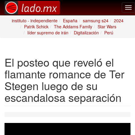
Tog
nav
instituto - independiente
España
samsung s24
2024
Patrik Schick
The Addams Family
Star Wars
líder supremo de irán
Digitalización
Perú
El posteo que reveló el
flamante romance de Ter
Stegen luego de su
escandalosa separación