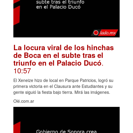
La locura viral de los hinchas
de Boca en el subte tras el
.
triunfo en el Palacio Ducó
10:57
El Xeneize hizo de local en Parque Patricios, logró su
primera victoria en el Clausura ante Estudiantes y su
gente siguió la fiesta bajo tierra. Mirá las imágenes.
Olé.com.ar