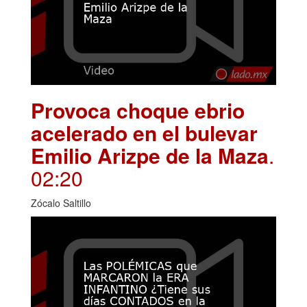
Provoca choque ebrio
acelerado en el bulevar
Emilio Arizpe de la Maza
.
02:20
Zócalo Saltillo