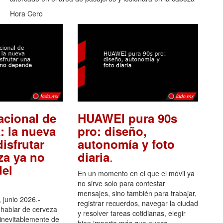
Hora Cero
acional de
HUAWEI pura 90s
: la nueva
pro: diseño,
isfrutar
autonomía y foto
.
za ya no
diaria
el
En un momento en el que el móvil ya
no sirve solo para contestar
mensajes, sino también para trabajar,
 junio 2026.-
registrar recuerdos, navegar la ciudad
hablar de cerveza
y resolver tareas cotidianas, elegir
 inevitablemente de
bien importa más que nunca.