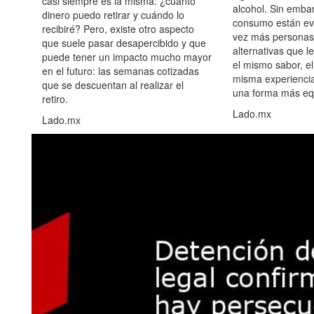
casi siempre es la misma: ¿cuánto
alcohol. Sin embar
dinero puedo retirar y cuándo lo
consumo están ev
recibiré? Pero, existe otro aspecto
vez más personas
que suele pasar desapercibido y que
alternativas que l
puede tener un impacto mucho mayor
el mismo sabor, el
en el futuro: las semanas cotizadas
misma experiencia
que se descuentan al realizar el
una forma más equ
retiro.
Lado.mx
Lado.mx