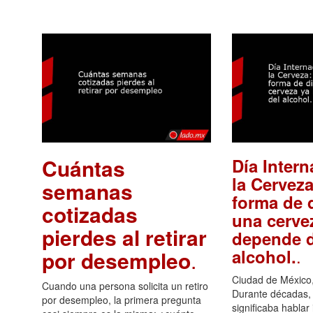
Cuántas
Día Intern
la Cerveza
semanas
forma de d
cotizadas
una cerve
pierdes al retirar
depende d
.
alcohol.
por desempleo
.
Ciudad de México,
Cuando una persona solicita un retiro
Durante décadas, 
por desempleo, la primera pregunta
significaba hablar