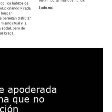
go, los hábitos de
Lado.mx
olucionando y cada
 buscan
es permitan disfrutar
 mismo ritual y la
 social, pero de
ilibrada.