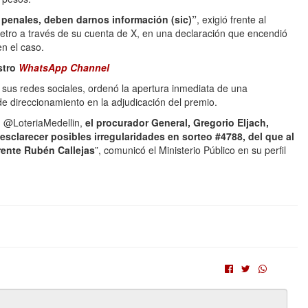
 penales, deben darnos información (sic)”
, exigió frente al
 Petro a través de su cuenta de X, en una declaración que encendió
n el caso.
stro
WhatsApp Channel
 sus redes sociales, ordenó la apertura inmediata de una
 de direccionamiento en la adjudicación del premio.
n @LoteriaMedellin,
el procurador General, Gregorio Eljach,
sclarecer posibles irregularidades en sorteo #4788, del que al
rente Rubén Callejas
”, comunicó el Ministerio Público en su perfil