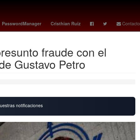
Kenny Omega
Semana Santa
Rusia
PasswordManager
Cristhian Ruiz
Contacto
resunto fraude con el
 de Gustavo Petro
uestras notificaciones