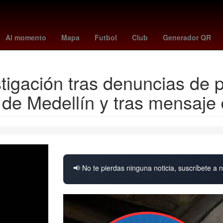
e sussex
Incendio
real madrid vs dortmund
messi edad
Perú
Al momento
Mapa
Futbol
Club
Generador QR
tigación tras denuncias de p
 de Medellín y tras mensaje
📢 No te pierdas ninguna noticia, suscríbete a n