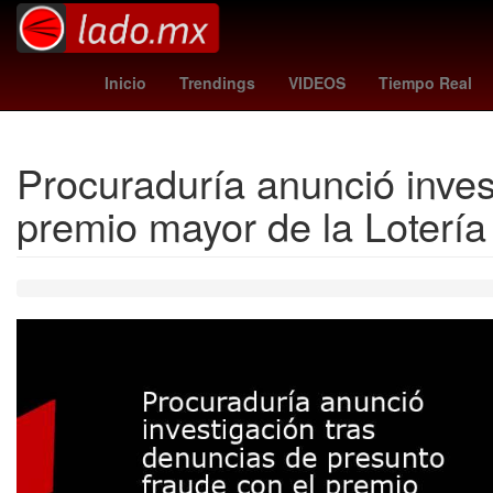
Brasil
26 de marzo
meghan duquesa d
Inicio
Trendings
VIDEOS
Tiempo Real
Procuraduría anunció inves
premio mayor de la Lotería