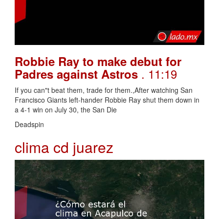
Robbie Ray to make debut for
. 11:19
Padres against Astros
If you can"t beat them, trade for them.,After watching San
Francisco Giants left-hander Robbie Ray shut them down in
a 4-1 win on July 30, the San Die
Deadspin
clima cd juarez