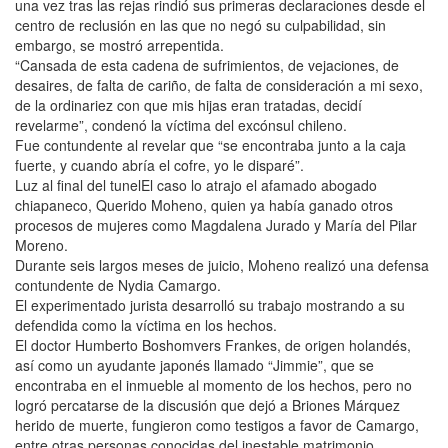
una vez tras las rejas rindió sus primeras declaraciones desde el
centro de reclusión en las que no negó su culpabilidad, sin
embargo, se mostró arrepentida.
“Cansada de esta cadena de sufrimientos, de vejaciones, de
desaires, de falta de cariño, de falta de consideración a mi sexo,
de la ordinariez con que mis hijas eran tratadas, decidí
revelarme”, condenó la víctima del excónsul chileno.
Fue contundente al revelar que “se encontraba junto a la caja
fuerte, y cuando abría el cofre, yo le disparé”.
Luz al final del tunelEl caso lo atrajo el afamado abogado
chiapaneco, Querido Moheno, quien ya había ganado otros
procesos de mujeres como Magdalena Jurado y María del Pilar
Moreno.
Durante seis largos meses de juicio, Moheno realizó una defensa
contundente de Nydia Camargo.
El experimentado jurista desarrolló su trabajo mostrando a su
defendida como la víctima en los hechos.
El doctor Humberto Boshomvers Frankes, de origen holandés,
así como un ayudante japonés llamado “Jimmie”, que se
encontraba en el inmueble al momento de los hechos, pero no
logró percatarse de la discusión que dejó a Briones Márquez
herido de muerte, fungieron como testigos a favor de Camargo,
entre otras personas conocidas del inestable matrimonio.