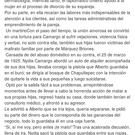
dermatología, mientras tanto, el diplomático chileno ayudó a la
mujer en el proceso de divorcio de su expareja.
Por su parte, en ella recaían las labores más indispensables de la
atención a los clientes, así como las tareas administrativas del
emprendimiento de la pareja.
Un martirioCon el paso del tiempo, la unión amorosa se convirtió
en una tortura para Camargo al sufrir vejaciones, violencia física
y verbal, no solo contra ella, también sus hijas fueron víctimas del
maltrato familiar por parte de Márquez Briones.
Cansada de del abuso doméstico en su contra, el 25 de marzo
de 1925, Nydia Camargo abordó un auto de alquiler acompañada
de sus dos hijas, llevaba consigo la pistola que Alberto guardaba
en el buró; se dirigía al bosque de Chapultepec con la intención
de quitarle la vida a sus pequeñas y luego suicidarse.
Optó por la salida fácil a sus problemas, arrepintiéndose
momentos antes de llevar a cabo la horrenda acción de matar a
sus propias hijas, regresó hasta su casa, donde también tenían el
consultorio médico, y afrontó a su agresor.
Le advirtió a Alberto que se iría lejos, quería separarse, le pidió
su parte del dinero que le correspondía de las ganancias del
negocio, todo lo guardaba él en una caja fuerte.
“Sí, sí me voy, pero antes ¡te mato!”Tras una acalorada discusión,
llena de ira, Nydia sacó la pistola que guardaba entre sus ropas,