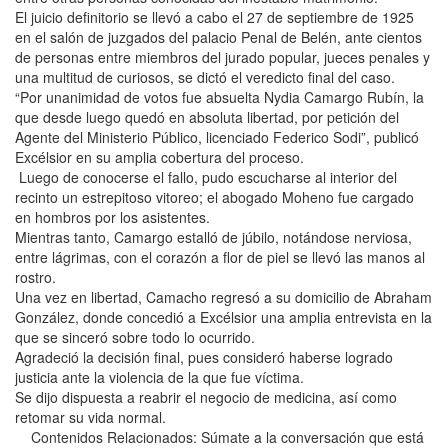
El juicio definitorio se llevó a cabo el 27 de septiembre de 1925
en el salón de juzgados del palacio Penal de Belén, ante cientos
de personas entre miembros del jurado popular, jueces penales y
una multitud de curiosos, se dictó el veredicto final del caso.
“Por unanimidad de votos fue absuelta Nydia Camargo Rubín, la
que desde luego quedó en absoluta libertad, por petición del
Agente del Ministerio Público, licenciado Federico Sodi”, publicó
Excélsior en su amplia cobertura del proceso.
Luego de conocerse el fallo, pudo escucharse al interior del
recinto un estrepitoso vitoreo; el abogado Moheno fue cargado
en hombros por los asistentes.
Mientras tanto, Camargo estalló de júbilo, notándose nerviosa,
entre lágrimas, con el corazón a flor de piel se llevó las manos al
rostro.
Una vez en libertad, Camacho regresó a su domicilio de Abraham
González, donde concedió a Excélsior una amplia entrevista en la
que se sinceró sobre todo lo ocurrido.
Agradeció la decisión final, pues consideró haberse logrado
justicia ante la violencia de la que fue víctima.
Se dijo dispuesta a reabrir el negocio de medicina, así como
retomar su vida normal.
Contenidos Relacionados: Súmate a la conversación que está