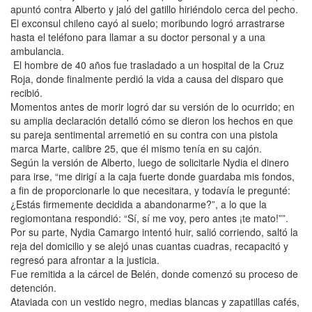
apuntó contra Alberto y jaló del gatillo hiriéndolo cerca del pecho.
El exconsul chileno cayó al suelo; moribundo logró arrastrarse
hasta el teléfono para llamar a su doctor personal y a una
ambulancia.
El hombre de 40 años fue trasladado a un hospital de la Cruz
Roja, donde finalmente perdió la vida a causa del disparo que
recibió.
Momentos antes de morir logró dar su versión de lo ocurrido; en
su amplia declaración detalló cómo se dieron los hechos en que
su pareja sentimental arremetió en su contra con una pistola
marca Marte, calibre 25, que él mismo tenía en su cajón.
Según la versión de Alberto, luego de solicitarle Nydia el dinero
para irse, “me dirigí a la caja fuerte donde guardaba mis fondos,
a fin de proporcionarle lo que necesitara, y todavía le pregunté:
¿Estás firmemente decidida a abandonarme?”, a lo que la
regiomontana respondió: “Sí, sí me voy, pero antes ¡te mato!””.
Por su parte, Nydia Camargo intentó huir, salió corriendo, saltó la
reja del domicilio y se alejó unas cuantas cuadras, recapacitó y
regresó para afrontar a la justicia.
Fue remitida a la cárcel de Belén, donde comenzó su proceso de
detención.
Ataviada con un vestido negro, medias blancas y zapatillas cafés,