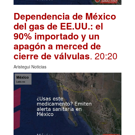
Dependencia de México
del gas de EE.UU.: el
90% importado y un
apagón a merced de
cierre de válvulas
. 20:20
Aristegui Noticias