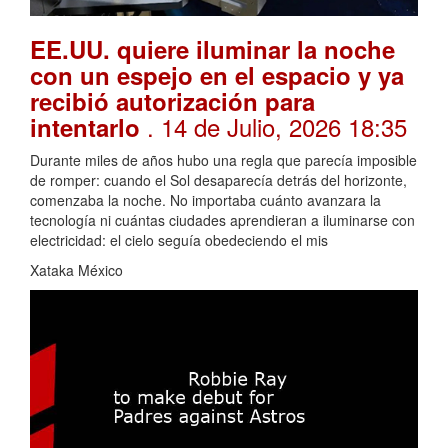
EE.UU. quiere iluminar la noche
con un espejo en el espacio y ya
recibió autorización para
. 14 de Julio, 2026 18:35
intentarlo
Durante miles de años hubo una regla que parecía imposible
de romper: cuando el Sol desaparecía detrás del horizonte,
comenzaba la noche. No importaba cuánto avanzara la
tecnología ni cuántas ciudades aprendieran a iluminarse con
electricidad: el cielo seguía obedeciendo el mis
Xataka México