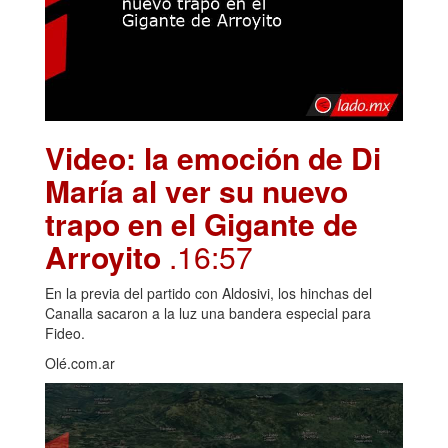
Video: la emoción de Di
María al ver su nuevo
trapo en el Gigante de
Arroyito
.16:57
En la previa del partido con Aldosivi, los hinchas del
Canalla sacaron a la luz una bandera especial para
Fideo.
Olé.com.ar