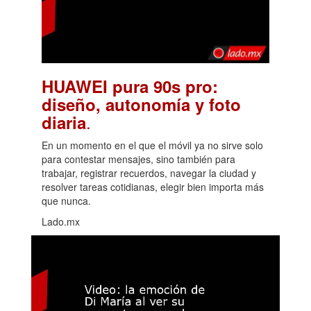
HUAWEI pura 90s pro:
diseño, autonomía y foto
.
diaria
En un momento en el que el móvil ya no sirve solo
para contestar mensajes, sino también para
trabajar, registrar recuerdos, navegar la ciudad y
resolver tareas cotidianas, elegir bien importa más
que nunca.
Lado.mx