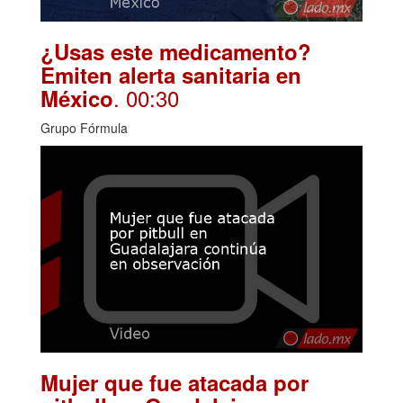
¿Usas este medicamento?
Emiten alerta sanitaria en
. 00:30
México
Grupo Fórmula
Mujer que fue atacada por