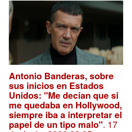
Antonio Banderas, sobre
sus inicios en Estados
Unidos: "Me decían que si
me quedaba en Hollywood,
siempre iba a interpretar el
papel de un tipo malo"
. 17