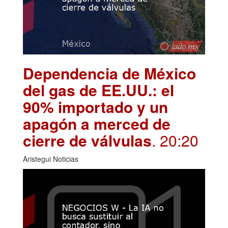
Dependencia de México
del gas de EE.UU.: el
90% importado y un
apagón a merced de
cierre de válvulas
. 20:20
Aristegui Noticias