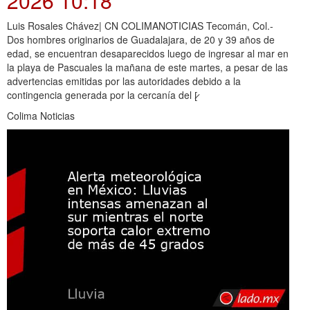
2026 10:18
Luis Rosales Chávez| CN COLIMANOTICIAS Tecomán, Col.-
Dos hombres originarios de Guadalajara, de 20 y 39 años de
edad, se encuentran desaparecidos luego de ingresar al mar en
la playa de Pascuales la mañana de este martes, a pesar de las
advertencias emitidas por las autoridades debido a la
contingencia generada por la cercanía del [̷
Colima Noticias