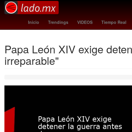
Senador
Argentina
Ucra
Inicio
Trendings
VIDEOS
Tiempo Real
Papa León XIV exige deten
irreparable"