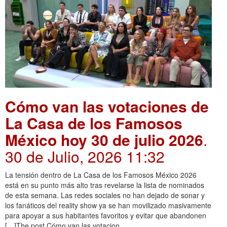
Cómo van las votaciones de
La Casa de los Famosos
México hoy 30 de julio 2026
.
30 de Julio, 2026 11:32
La tensión dentro de La Casa de los Famosos México 2026
está en su punto más alto tras revelarse la lista de nominados
de esta semana. Las redes sociales no han dejado de sonar y
los fanáticos del reality show ya se han movilizado masivamente
para apoyar a sus habitantes favoritos y evitar que abandonen
[…]The post Cómo van las votacion