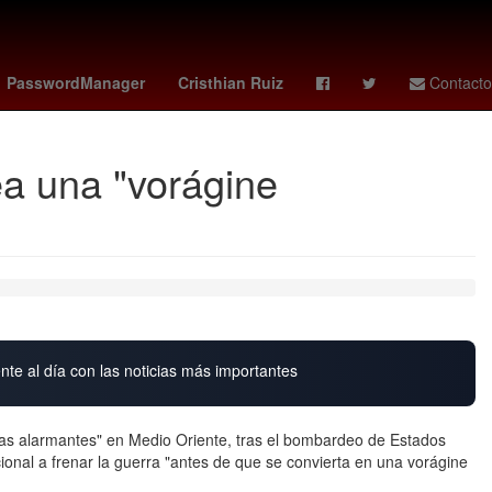
portugal vs
Venezolanos
PasswordManager
Cristhian Ruiz
Contacto
ea una "vorágine
nte al día con las noticias más importantes
ias alarmantes" en Medio Oriente, tras el bombardeo de Estados
ional a frenar la guerra "antes de que se convierta en una vorágine