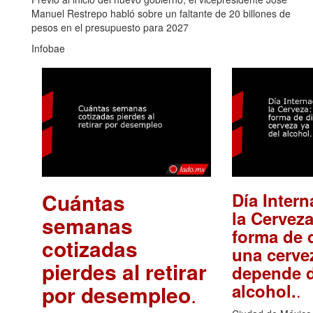
Manuel Restrepo habló sobre un faltante de 20 billones de
pesos en el presupuesto para 2027
Infobae
Cuántas
Día Intern
la Cerveza
semanas
forma de d
cotizadas
una cerve
pierdes al retirar
depende d
.
alcohol.
por desempleo
.