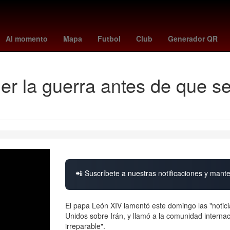
nia
Empresa
Venezuela
Quintana Roo
Epidemiología
Perú
Al momento
Mapa
Futbol
Club
Generador QR
er la guerra antes de que s
📲 Suscríbete a nuestras notificaciones y mante
El papa León XIV lamentó este domingo las "notic
Unidos sobre Irán, y llamó a la comunidad internac
irreparable".