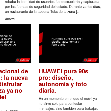
robaba la identidad de usuarios fue descubierta y capturada
por las fuerzas de seguridad del estado. Durante varios días,
un restaurante de la cadena Toks de la zona […
Amexi
acional de
HUAWEI pura 90s
: la nueva
pro: diseño,
isfrutar
autonomía y foto
.
za ya no
diaria
el
En un momento en el que el móvil ya
no sirve solo para contestar
mensajes, sino también para trabajar,