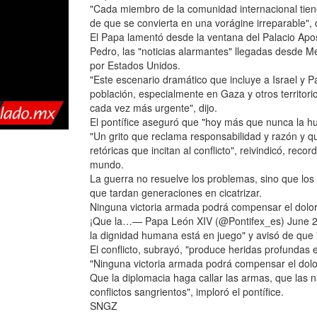
"Cada miembro de la comunidad internacional tiene
de que se convierta en una vorágine irreparable", d
El Papa lamentó desde la ventana del Palacio Apos
Pedro, las "noticias alarmantes" llegadas desde 
por Estados Unidos.
"Este escenario dramático que incluye a Israel y Pa
población, especialmente en Gaza y otros territo
cada vez más urgente", dijo.
El pontífice aseguró que "hoy más que nunca la hu
"Un grito que reclama responsabilidad y razón y q
retóricas que incitan al conflicto", reivindicó, re
mundo.
La guerra no resuelve los problemas, sino que los 
que tardan generaciones en cicatrizar.
Ninguna victoria armada podrá compensar el dolor 
¡Que la…— Papa León XIV (@Pontifex_es) June 22,
la dignidad humana está en juego" y avisó de que "
El conflicto, subrayó, "produce heridas profundas e
"Ninguna victoria armada podrá compensar el dolor
Que la diplomacia haga callar las armas, que las n
conflictos sangrientos", imploró el pontífice.
SNGZ