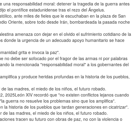
 una responsabilidad moral: detener la tragedia de la guerra antes
ijo el pontífice estadunidense tras el rezo del Ángelus.
tólico, ante miles de fieles que le escuchaban en la plaza de San
Medio Oriente, sobre todo desde Irán, bombardeada la pasada noche
lestina amenaza con dejar en el olvido el sufrimiento cotidiano de la
rios donde la urgencia de un adecuado apoyo humanitario se hace
manidad grita e invoca la paz".
ue no debe ser sofocado por el fragor de las armas ni por palabras
cordando la mencionada "responsabilidad moral" a los gobernantes del
amplifica y produce heridas profundas en la historia de los pueblos,
de las madres, el miedo de los niños, el futuro robado.
 2025León XIV recordó que "no existen conflictos lejanos cuando
la guerra no resuelve los problemas sino que los amplifica".
n la historia de los pueblos que tardan generaciones en cicatrizar".
 de las madres, el miedo de los niños, el futuro robado.
aciones tracen su futuro con obras de paz, no con la violencia o