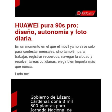
HUAWEI pura 90s pro:
diseño, autonomía y foto
.
diaria
En un momento en el que el móvil ya no sirve solo
para contestar mensajes, sino también para
trabajar, registrar recuerdos, navegar la ciudad y
resolver tareas cotidianas, elegir bien importa más
que nunca.
Lado.mx