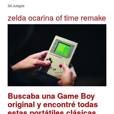
3d Juegos
zelda ocarina of time remake
Buscaba una Game Boy
original y encontré todas
estas portátiles clásicas