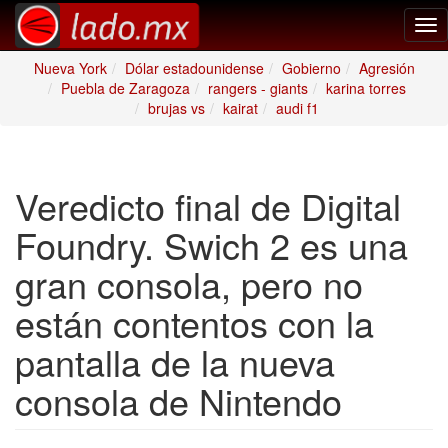
Tog
nav
Nueva York
Dólar estadounidense
Gobierno
Agresión
Puebla de Zaragoza
rangers - giants
karina torres
brujas vs
kairat
audi f1
Veredicto final de Digital
Foundry. Swich 2 es una
gran consola, pero no
están contentos con la
pantalla de la nueva
consola de Nintendo