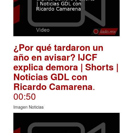
¿Por qué tardaron un
año en avisar? IJCF
explica demora | Shorts |
Noticias GDL con
Ricardo Camarena
.
00:50
Imagen Noticias