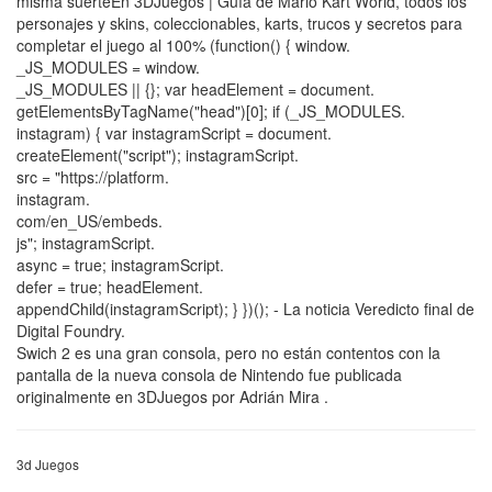
misma suerteEn 3DJuegos | Guía de Mario Kart World, todos los
personajes y skins, coleccionables, karts, trucos y secretos para
completar el juego al 100% (function() { window.
_JS_MODULES = window.
_JS_MODULES || {}; var headElement = document.
getElementsByTagName("head")[0]; if (_JS_MODULES.
instagram) { var instagramScript = document.
createElement("script"); instagramScript.
src = "https://platform.
instagram.
com/en_US/embeds.
js"; instagramScript.
async = true; instagramScript.
defer = true; headElement.
appendChild(instagramScript); } })(); - La noticia Veredicto final de
Digital Foundry.
Swich 2 es una gran consola, pero no están contentos con la
pantalla de la nueva consola de Nintendo fue publicada
originalmente en 3DJuegos por Adrián Mira .
3d Juegos