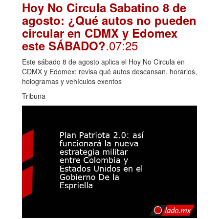
Hoy No Circula Sabatino 8 de
agosto: ¿Qué autos no pueden
circular en CDMX y Edomex
.07:25
este SÁBADO?
Este sábado 8 de agosto aplica el Hoy No Circula en
CDMX y Edomex; revisa qué autos descansan, horarios,
hologramas y vehículos exentos
Tribuna