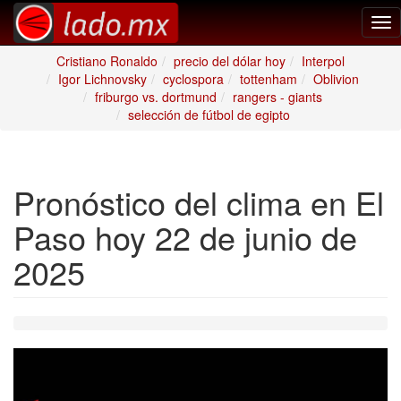
Tog
nav
Cristiano Ronaldo
precio del dólar hoy
Interpol
Igor Lichnovsky
cyclospora
tottenham
Oblivion
friburgo vs. dortmund
rangers - giants
selección de fútbol de egipto
Pronóstico del clima en El
Paso hoy 22 de junio de
2025