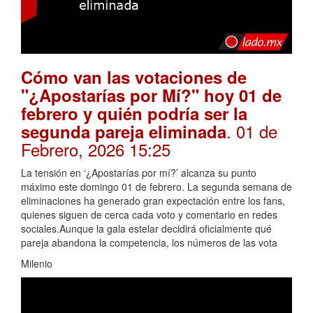
Cómo van las votaciones de
"¿Apostarías por Mí?" hoy 01 de
febrero y quién podría ser la
. 01 de
segunda pareja eliminada
Febrero, 2026 15:25
La tensión en ‘¿Apostarías por mí?’ alcanza su punto
máximo este domingo 01 de febrero. La segunda semana de
eliminaciones ha generado gran expectación entre los fans,
quienes siguen de cerca cada voto y comentario en redes
sociales.Aunque la gala estelar decidirá oficialmente qué
pareja abandona la competencia, los números de las vota
Milenio