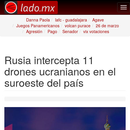
Tog
nav
Danna Paola
lafc - guadalajara
Agave
Juegos Panamericanos
volcan purace
26 de marzo
Agresión
Pago
Senador
vix votaciones
Rusia intercepta 11
drones ucranianos en el
suroeste del país